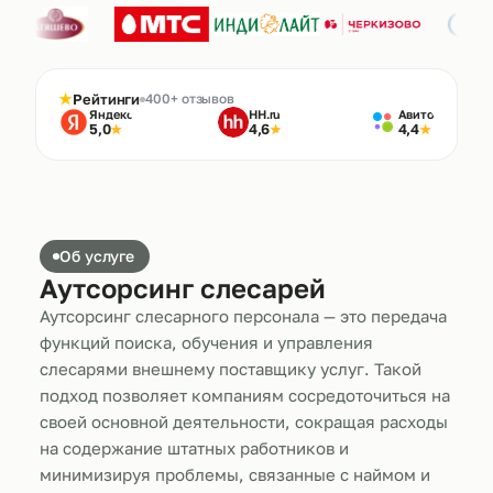
★
Рейтинги
400+ отзывов
Яндекс
HH.ru
Авито
5,0
4,6
4,4
★
★
★
Об услуге
Аутсорсинг слесарей
Аутсорсинг слесарного персонала — это передача
функций поиска, обучения и управления
слесарями внешнему поставщику услуг. Такой
подход позволяет компаниям сосредоточиться на
своей основной деятельности, сокращая расходы
на содержание штатных работников и
минимизируя проблемы, связанные с наймом и