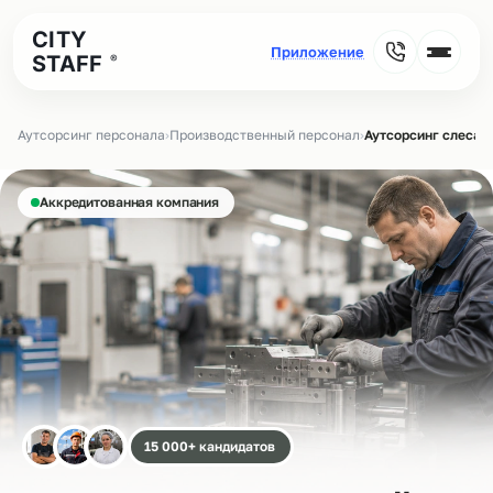
CITY
STAFF
®
Аутсорсинг персонала
›
Производственный персонал
›
Аутсорсинг слеса
Аккредитованная компания
15 000+ кандидатов