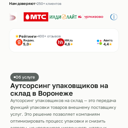
Нам доверяют
250+ клиентов
★
Рейтинги
400+ отзывов
Яндекс
HH.ru
Авито
5,0
4,6
4,4
★
★
★
Об услуге
Аутсорсинг упаковщиков на
склад в Воронеже
Аутсорсинг упаковщиков на склад — это передача
функций упаковки товаров внешнему поставщику
услуг. Это решение позволяет компаниям
оптимизировать процесс упаковки и снизить
затраты, не увеличивая численность штатных