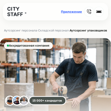
CITY
STAFF
®
Аутсорсинг персонала
›
Складской персонал
›
Аутсорсинг упаковщиков на
Аккредитованная компания
15 000+ кандидатов