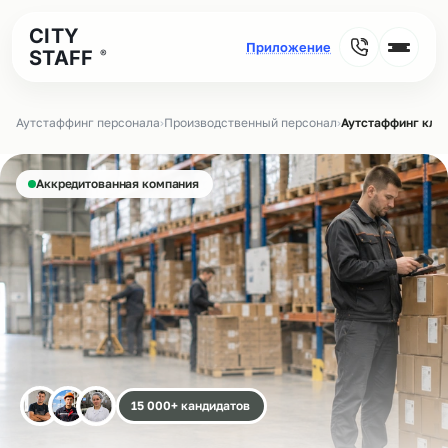
CITY
STAFF
®
Аутстаффинг персонала
›
Производственный персонал
›
Аутстаффинг кла
Аккредитованная компания
15 000+ кандидатов