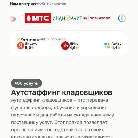
Нам доверяют
250+ клиентов
★
Рейтинги
400+ отзывов
Яндекс
HH.ru
Авито
5,0
4,6
4,4
★
★
★
Об услуге
Аутстаффинг кладовщиков
Аутстаффинг кладовщиков — это передача
функций подбора, обучения и управления
персоналом для работы на складе внешнему
поставщику услуг. Этот подход позволяет
организациям сосредоточиться на своих
ключевых задачах, повысить эффективность