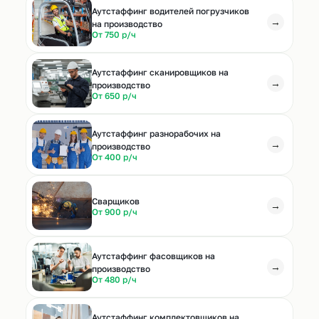
Аутстаффинг водителей погрузчиков
→
на производство
От 750 р/ч
Аутстаффинг сканировщиков на
→
производство
От 650 р/ч
Аутстаффинг разнорабочих на
→
производство
От 400 р/ч
Cварщиков
→
От 900 р/ч
Аутстаффинг фасовщиков на
→
производство
От 480 р/ч
Аутстаффинг комплектовщиков на