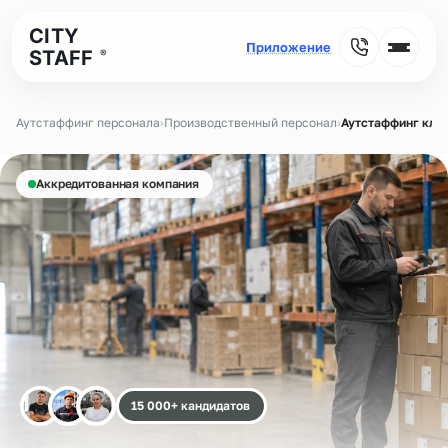
CITY
STAFF
®
Аутстаффинг персонала
›
Производственный персонал
›
Аутстаффинг кла
Аккредитованная компания
15 000+ кандидатов