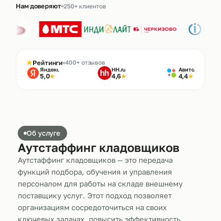
Нам доверяют
250+ клиентов
★
Рейтинги
400+ отзывов
Яндекс
HH.ru
Авито
5,0
4,6
4,4
★
★
★
Об услуге
Аутстаффинг кладовщиков
Аутстаффинг кладовщиков — это передача
функций подбора, обучения и управления
персоналом для работы на складе внешнему
поставщику услуг. Этот подход позволяет
организациям сосредоточиться на своих
ключевых задачах, повысить эффективность