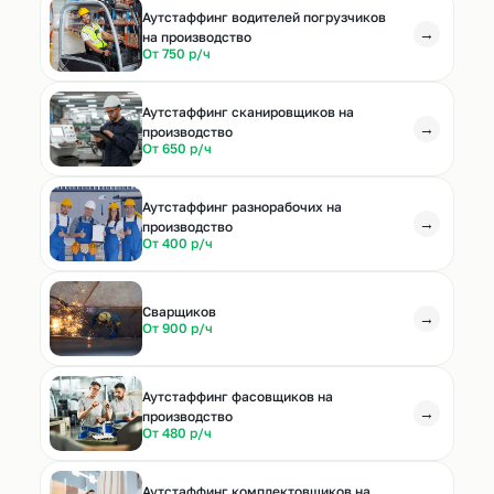
Аутстаффинг водителей погрузчиков
→
на производство
От 750 р/ч
Аутстаффинг сканировщиков на
→
производство
От 650 р/ч
Аутстаффинг разнорабочих на
→
производство
От 400 р/ч
Cварщиков
→
От 900 р/ч
Аутстаффинг фасовщиков на
→
производство
От 480 р/ч
Аутстаффинг комплектовщиков на