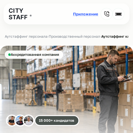
CITY
STAFF
®
Аутстаффинг персонала
›
Производственный персонал
›
Аутстаффинг кла
Аккредитованная компания
15 000+ кандидатов