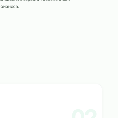
 выполняют все ключевые обязанности, включая 
чет и отгрузку товарных позиций, а также контрол
 условий хранения продукции. Такой подход пом
ать работу склада, повысить точность инвентари
полнение складских операций, обеспечивая
ную работу бизнеса.