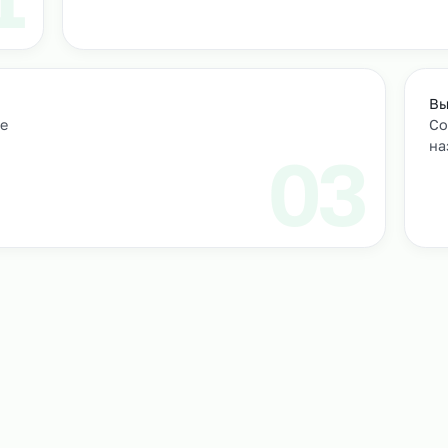
м персонал
Подбор и проверка кандидатов
учтем
Мы находим нужных кандидатов и п
профессиональные навыки.
01
ическое