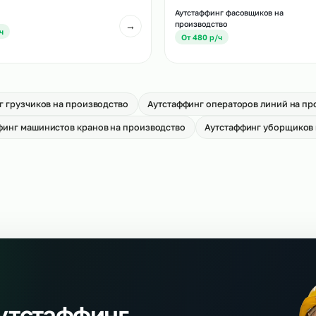
тстаффинг слесарей МСР на
Аутстаффинг водите
оизводство
на производство
→
т 650 р/ч
От 750 р/ч
Аутстаффинг фасов
арщиков
производство
→
т 900 р/ч
От 480 р/ч