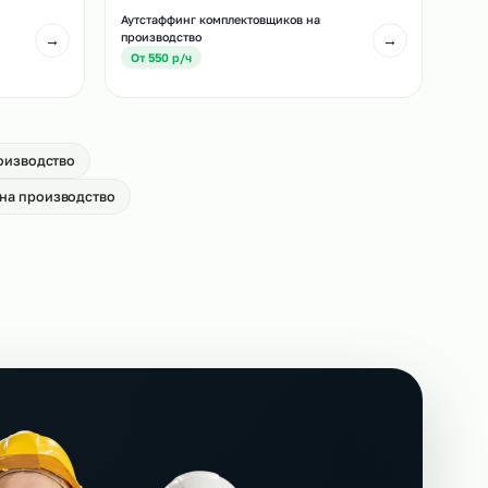
лей погрузчиков
Аутстаффинг сканировщиков на
производство
→
От 650 р/ч
щиков на
Аутстаффинг комплектовщиков на
производство
→
От 550 р/ч