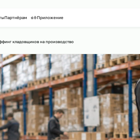
таффинг персонала
Предоставление персонала
Контакты
Партнёрам
Приложение
сайту
›
Аутстаффинг кладовщиков на производство