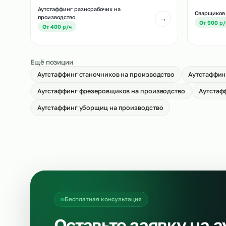
Аутстаффинг укладчиков-упаковщиков
Ау
на производство
пр
→
От 500 р/ч
О
Аутстаффинг разнорабочих на
Cв
производство
→
О
От 400 р/ч