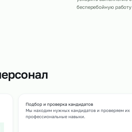
Кладовщики
хранение, у
соблюдением
оптимизиров
ускорить вы
бесперебой
т