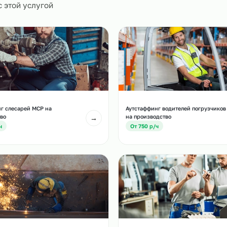
0
и
есте с этой услугой