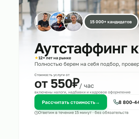
15 000+ кандида
Аутстаффин
★
12+ лет на рынке
Полностью берем на себя подбор, 
Стоимость услуги от
₽
от 550
/ час
включены налоги, надбавки и кадровое оформле
Рассчитать стоимость
→
8 