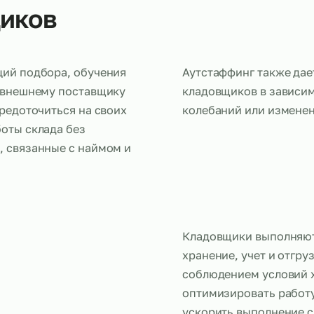
овщиков
 функций подбора, обучения
Аутстаффинг
складе внешнему поставщику
кладовщиков
ям сосредоточиться на своих
колебаний и
ь работы склада без
блемы, связанные с наймом и