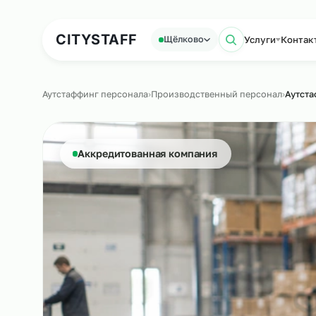
Аутсорсинг персонала
Аутс
CITY
STAFF
Услуги
Щёлково
Поиск по 
Аутстаффинг персонала
›
Производственный персонал
Аккредитованная компания