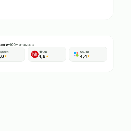
★
Рейтинги
400+ отзывов
Яндекс
HH.ru
Авито
5,0
4,6
4,4
★
★
★