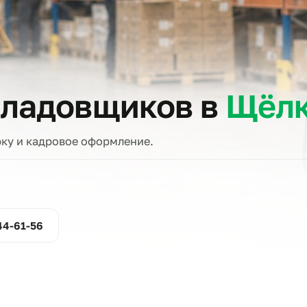
тов
г кладовщиков в
Щ
проверку и кадровое оформление.
ние
800-444-61-56