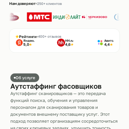
Нам доверяют
250+ клиентов
★
Рейтинги
400+ отзывов
Яндекс
HH.ru
Авито
5,0
4,6
4,4
★
★
★
Об услуге
Аутстаффинг фасовщиков
Аутстаффинг сканировщиков — это передача
функций поиска, обучения и управления
персоналом для сканирования товаров и
документов внешнему поставщику услуг. Этот
подход позволяет организациям сосредоточиться
на своих ключевых задачах, улучшить точность