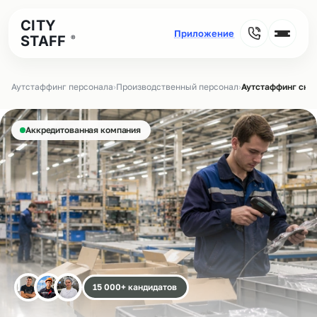
CITY
STAFF
®
Аутстаффинг персонала
›
Производственный персонал
›
Аутстаффинг ска
Аккредитованная компания
15 000+ кандидатов