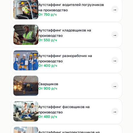
Аутстаффинг водителей погрузчиков
→
на производство
От 750 р/ч
Аутстаффинг кладовщиков на
→
производство
От 550 р/ч
Аутстаффинг разнорабочих на
→
производство
От 400 р/ч
Cварщиков
→
От 900 р/ч
Аутстаффинг фасовщиков на
→
производство
От 480 р/ч
Аутстаффинг комплектовщиков на