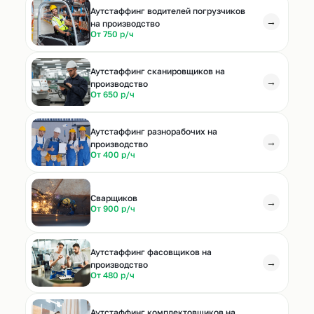
Аутстаффинг водителей погрузчиков
→
на производство
От 750 р/ч
Аутстаффинг сканировщиков на
→
производство
От 650 р/ч
Аутстаффинг разнорабочих на
→
производство
От 400 р/ч
Cварщиков
→
От 900 р/ч
Аутстаффинг фасовщиков на
→
производство
От 480 р/ч
Аутстаффинг комплектовщиков на