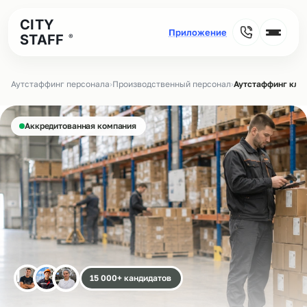
CITY
STAFF
®
Аутстаффинг персонала
›
Производственный персонал
›
Аутстаффинг кла
Аккредитованная компания
15 000+ кандидатов