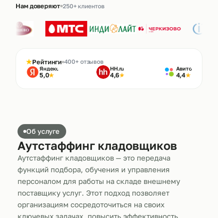
Нам доверяют
250+ клиентов
★
Рейтинги
400+ отзывов
Яндекс
HH.ru
Авито
5,0
4,6
4,4
★
★
★
Об услуге
Аутстаффинг кладовщиков
Аутстаффинг кладовщиков — это передача
функций подбора, обучения и управления
персоналом для работы на складе внешнему
поставщику услуг. Этот подход позволяет
организациям сосредоточиться на своих
ключевых задачах, повысить эффективность