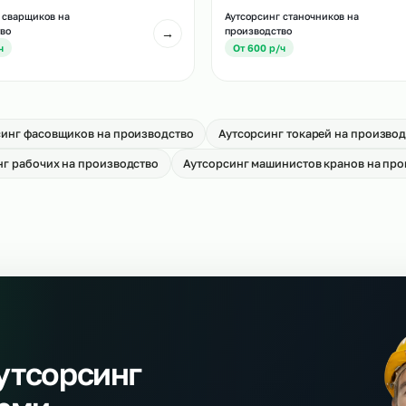
Аутсорсинг водител
тсорсинг слесарей МСР
производство
→
т 650 р/ч
От 700 р/ч
тсорсинг сварщиков на
Аутсорсинг станочн
оизводство
производство
→
т 700 р/ч
От 600 р/ч