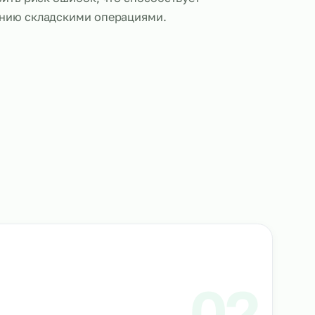
ки выполняют обязанности по сканированию штр
ролю за соответствием товарных позиций, обнов
стеме учета и подготовке документации. Такой по
скорить процессы инвентаризации и отгрузки, по
нных и снизить риск ошибок, что способствует
му управлению складскими операциями.