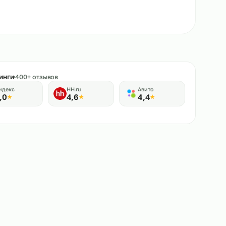
★
Рейтинги
400+ отзывов
Яндекс
HH.ru
Авито
5,0
4,6
4,4
★
★
★