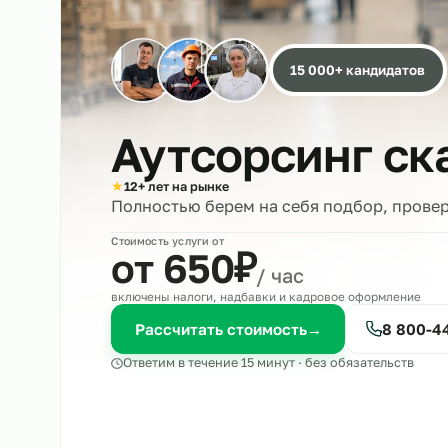
15 000+ кандида
Аутсорсинг 
★
12+ лет на рынке
Полностью берем на себя подбор, 
Стоимость услуги от
₽
от 650
/ час
включены налоги, надбавки и кадровое оформле
Рассчитать стоимость
→
8 