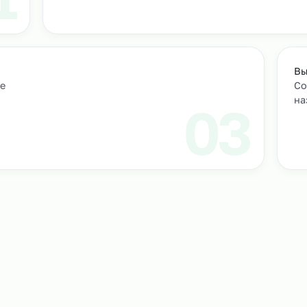
м персонал
Подбор и проверка кандидатов
учтем
Мы находим нужных кандидатов и п
профессиональные навыки.
01
ическое