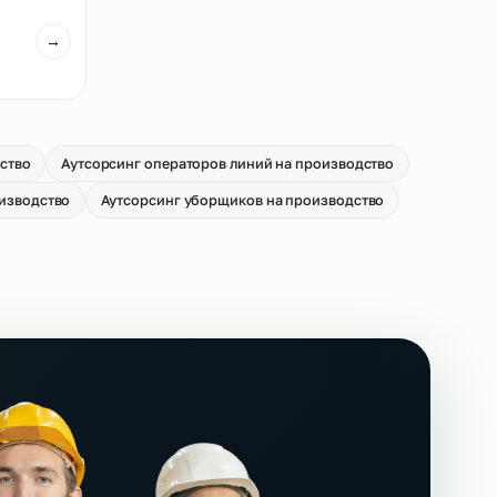
ей погрузчиков на
Аутсорсинг кладовщиков на
производство
→
От 550 р/ч
иков на
→