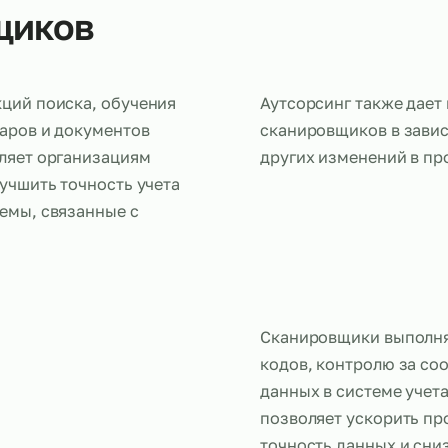
овщиков
а функций поиска, обучения
Аутсорсинг 
ия товаров и документов
сканировщик
 позволяет организациям
других изме
ах, улучшить точность учета
проблемы, связанные с