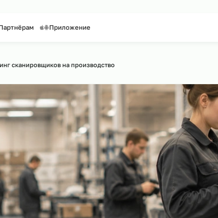
таффинг персонала
Предоставление персонала
нтакты
Партнёрам
Приложение
йту
Аутсорсинг сканировщиков на производство