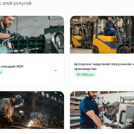
0
и
есте с этой услугой