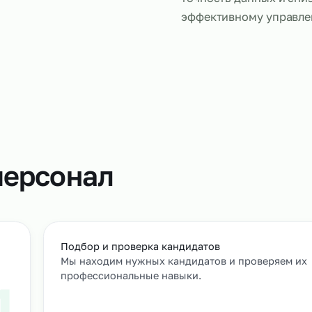
Сканировщи
кодов, конт
данных в си
позволяет у
точность да
эффективно
т