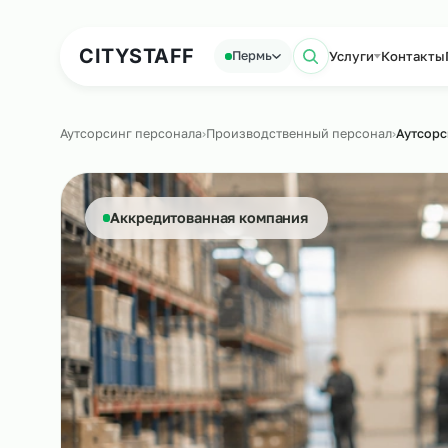
Аутсорсинг персонала
Аутс
CITY
STAFF
Услуги
Ко
Пермь
Поиск по са
Аутсорсинг персонала
›
Производственный персонал
›
Аккредитованная компания