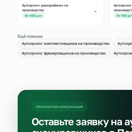
Аутсорсинг укладчиков-упаковщиков
Ау
на производство
→
О
От 500 р/ч
Аутсорсинг разнорабочих на
Ау
производство
пр
→
От 400 р/ч
О