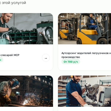
0
и
есте с этой услугой