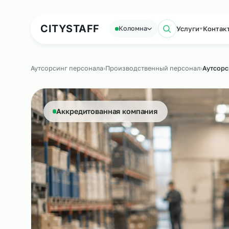
Аутсорсинг персонала
Аутс
CITY
STAFF
Услуги
Коломна
Поиск по 
Аутсорсинг персонала
›
Производственный персонал
›
Аккредитованная компания