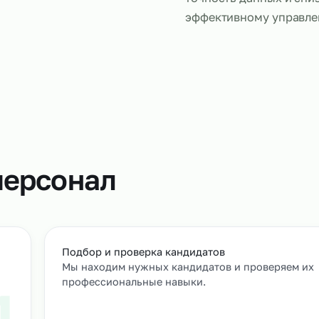
Сканировщи
кодов, конт
данных в си
позволяет у
точность да
эффективно
т