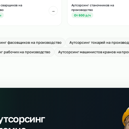
Аутсорсинг водител
тсорсинг слесарей МСР
производство
→
т 650 р/ч
От 700 р/ч
тсорсинг сварщиков на
Аутсорсинг станочн
оизводство
производство
→
т 700 р/ч
От 600 р/ч