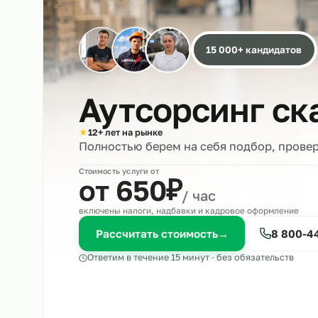
15 000+ кандида
Аутсорсинг 
★
12+ лет на рынке
Полностью берем на себя подбор, 
Стоимость услуги от
₽
от 650
/ час
включены налоги, надбавки и кадровое оформле
Рассчитать стоимость
→
8 