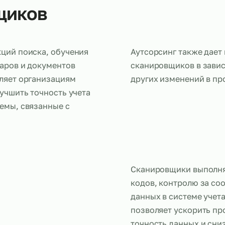
овщиков
а функций поиска, обучения
Аутсорсинг 
ия товаров и документов
сканировщик
 позволяет организациям
других изме
ах, улучшить точность учета
проблемы, связанные с