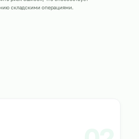
ки выполняют обязанности по сканированию штр
ролю за соответствием товарных позиций, обнов
стеме учета и подготовке документации. Такой по
скорить процессы инвентаризации и отгрузки, по
нных и снизить риск ошибок, что способствует
му управлению складскими операциями.