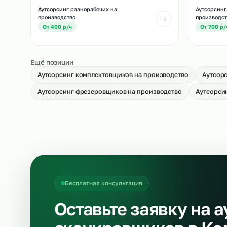
Аутсорсинг укладчиков-упаковщиков
Ау
на производство
→
О
От 500 р/ч
Аутсорсинг разнорабочих на
Ау
производство
пр
→
От 400 р/ч
О