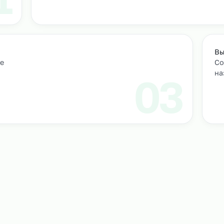
м персонал
Подбор и проверка кандидатов
учтем
Мы находим нужных кандидатов и п
профессиональные навыки.
01
ическое