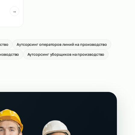
ей погрузчиков на
Аутсорсинг кладовщиков на
производство
→
От 550 р/ч
иков на
→