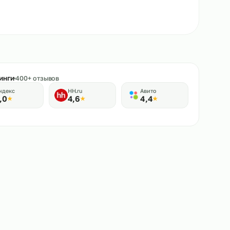
★
Рейтинги
400+ отзывов
Яндекс
HH.ru
Авито
5,0
4,6
4,4
★
★
★