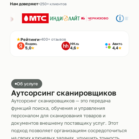
Нам доверяют
250+ клиентов
★
Рейтинги
400+ отзывов
Яндекс
HH.ru
Авито
5,0
4,6
4,4
★
★
★
Об услуге
Аутсорсинг сканировщиков
Аутсорсинг сканировщиков — это передача
функций поиска, обучения и управления
персоналом для сканирования товаров и
документов внешнему поставщику услуг. Этот
подход позволяет организациям сосредоточиться
на своих ключевых задачах, улучшить точность