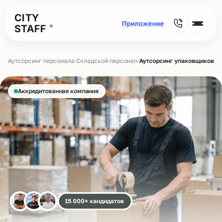
CITY
STAFF
®
Аутсорсинг персонала
›
Складской персонал
›
Аутсорсинг упаковщиков на
Аккредитованная компания
15 000+ кандидатов