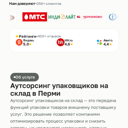
Нам доверяют
250+ клиентов
★
Рейтинги
400+ отзывов
Яндекс
HH.ru
Авито
5,0
4,6
4,4
★
★
★
Об услуге
Аутсорсинг упаковщиков на
склад в Перми
Аутсорсинг упаковщиков на склад — это передача
функций упаковки товаров внешнему поставщику
услуг. Это решение позволяет компаниям
оптимизировать процесс упаковки и снизить
затраты, не увеличивая численность штатных