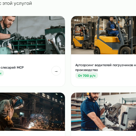
0
и
есте с этой услугой