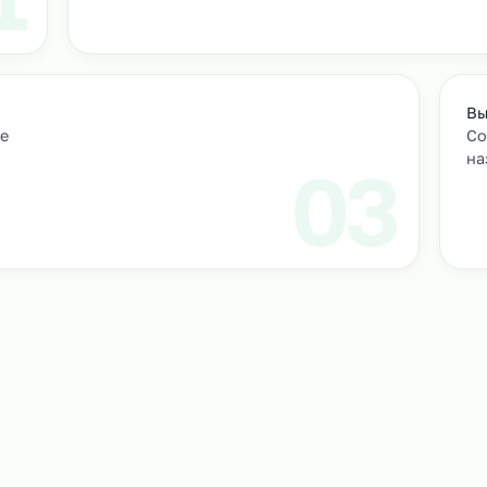
м персонал
Подбор и проверка кандидатов
учтем
Мы находим нужных кандидатов и п
профессиональные навыки.
01
ическое