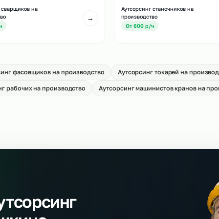
Аутсорсинг водител
тсорсинг слесарей МСР
производство
→
т 650 р/ч
От 700 р/ч
тсорсинг сварщиков на
Аутсорсинг станочн
оизводство
производство
→
т 700 р/ч
От 600 р/ч