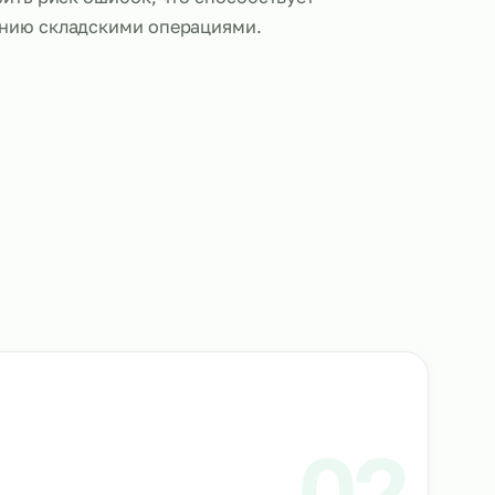
ки выполняют обязанности по сканированию штр
ролю за соответствием товарных позиций, обнов
стеме учета и подготовке документации. Такой по
скорить процессы инвентаризации и отгрузки, по
нных и снизить риск ошибок, что способствует
му управлению складскими операциями.