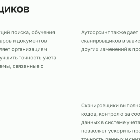
овщиков
а функций поиска, обучения
Аутсорсинг 
ия товаров и документов
сканировщик
 позволяет организациям
других изме
ах, улучшить точность учета
проблемы, связанные с