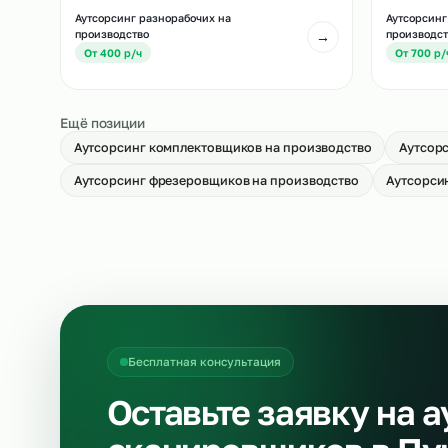
Аутсорсинг укладчиков-упаковщиков
Ау
на производство
→
О
От 500 р/ч
Аутсорсинг разнорабочих на
Ау
производство
пр
→
От 400 р/ч
О