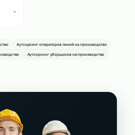
ей погрузчиков на
Аутсорсинг кладовщиков на
производство
→
От 550 р/ч
иков на
→