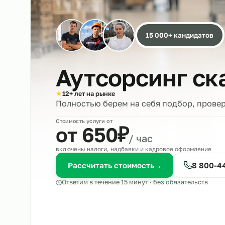
15 000+ кандида
Аутсорсинг 
★
12+ лет на рынке
Полностью берем на себя подбор, 
Стоимость услуги от
₽
от 650
/ час
включены налоги, надбавки и кадровое оформле
Рассчитать стоимость
→
8 