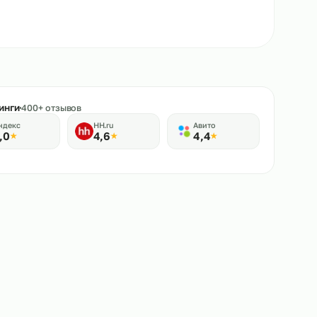
★
Рейтинги
400+ отзывов
Яндекс
HH.ru
Авито
5,0
4,6
4,4
★
★
★