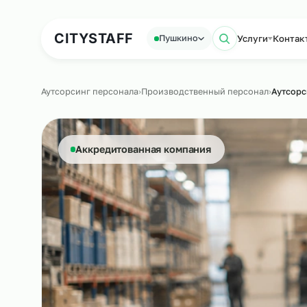
Аутсорсинг персонала
Аутс
CITY
STAFF
Услуги
Пушкино
Поиск по 
Аутсорсинг персонала
›
Производственный персонал
›
Аккредитованная компания