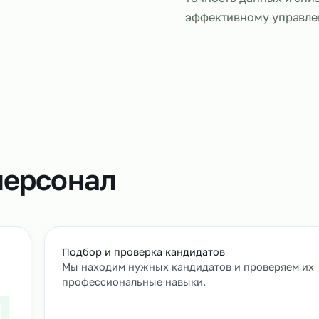
Сканировщи
кодов, конт
данных в си
позволяет у
точность да
эффективно
т