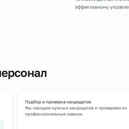
Сканировщи
кодов, конт
данных в си
позволяет у
точность да
эффективно
т