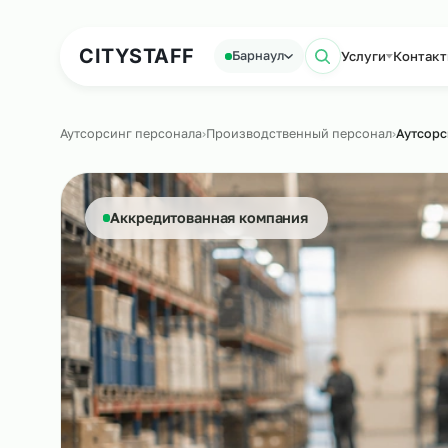
Аутсорсинг персонала
Аутс
CITY
STAFF
Услуги
К
Барнаул
Поиск по с
Аутсорсинг персонала
›
Производственный персонал
›
Аккредитованная компания