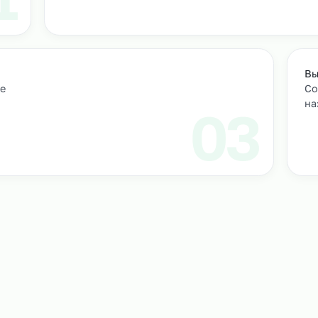
м персонал
Подбор и проверка кандидатов
учтем
Мы находим нужных кандидатов и п
профессиональные навыки.
01
ическое