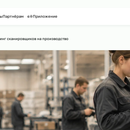
таффинг персонала
Предоставление персонала
онтакты
Партнёрам
Приложение
айту
Аутсорсинг сканировщиков на производство