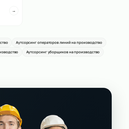
ей погрузчиков на
Аутсорсинг кладовщиков на
производство
→
От 550 р/ч
иков на
→