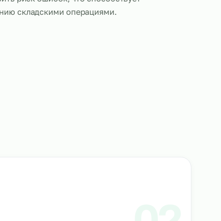
ки выполняют обязанности по сканированию штр
ролю за соответствием товарных позиций, обнов
стеме учета и подготовке документации. Такой по
скорить процессы инвентаризации и отгрузки, по
нных и снизить риск ошибок, что способствует
му управлению складскими операциями.