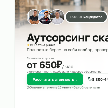
15 000+ кандида
Аутсорсинг 
★
12+ лет на рынке
Полностью берем на себя подбор, 
Стоимость услуги от
₽
от 650
/ час
включены налоги, надбавки и кадровое оформле
Рассчитать стоимость
→
8 