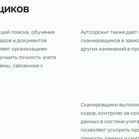
овщиков
а функций поиска, обучения
Аутсорсинг 
ия товаров и документов
сканировщик
 позволяет организациям
других изме
ах, улучшить точность учета
проблемы, связанные с