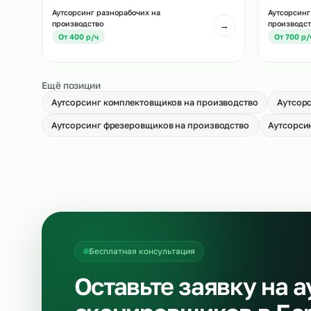
Аутсорсинг укладчиков-упаковщиков
Ау
на производство
→
О
От 500 р/ч
Аутсорсинг разнорабочих на
Ау
производство
пр
→
От 400 р/ч
О