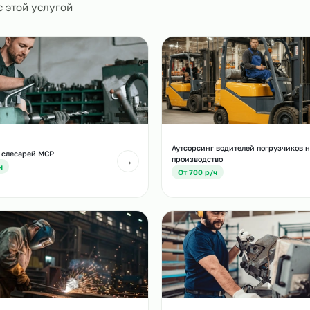
0
и
есте с этой услугой