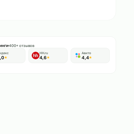
★
Рейтинги
400+ отзывов
Яндекс
HH.ru
Авито
5,0
4,6
4,4
★
★
★