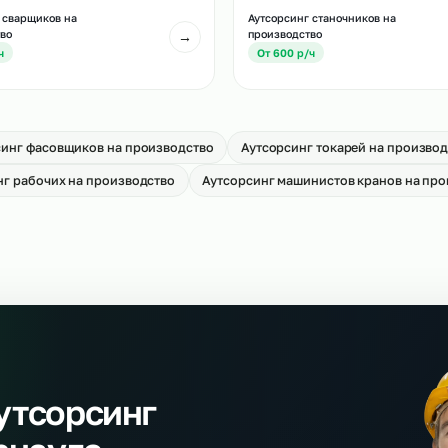
Аутсорсинг водител
тсорсинг слесарей МСР
производство
→
т 650 р/ч
От 700 р/ч
тсорсинг сварщиков на
Аутсорсинг станочн
оизводство
производство
→
т 700 р/ч
От 600 р/ч