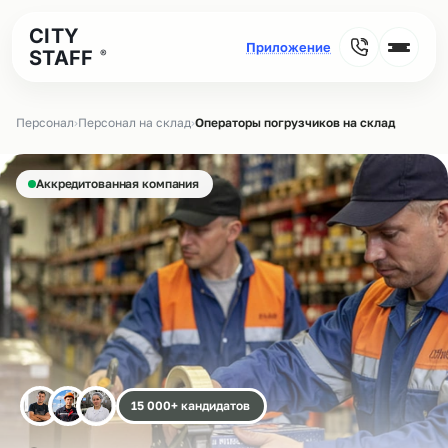
CITY
STAFF
®
Персонал
›
Персонал на склад
›
Операторы погрузчиков на склад
Аккредитованная компания
15 000+ кандидатов