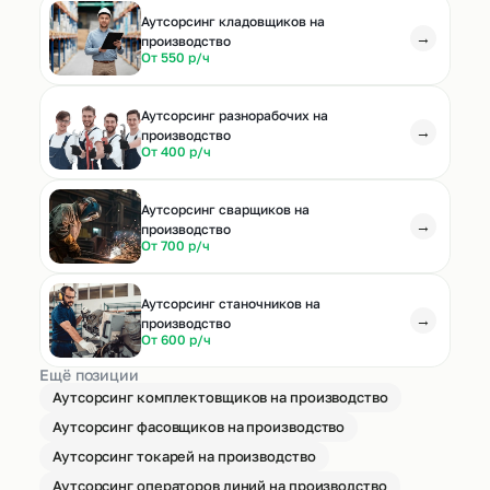
Аутсорсинг кладовщиков на
→
производство
От 550 р/ч
Аутсорсинг разнорабочих на
→
производство
От 400 р/ч
Аутсорсинг сварщиков на
→
производство
От 700 р/ч
Аутсорсинг станочников на
→
производство
От 600 р/ч
Ещё позиции
Аутсорсинг комплектовщиков на производство
Аутсорсинг фасовщиков на производство
Аутсорсинг токарей на производство
Аутсорсинг операторов линий на производство