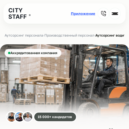
CITY
STAFF
®
Аутсорсинг персонала
›
Производственный персонал
›
Аутсорсинг водите
Аккредитованная компания
15 000+ кандидатов