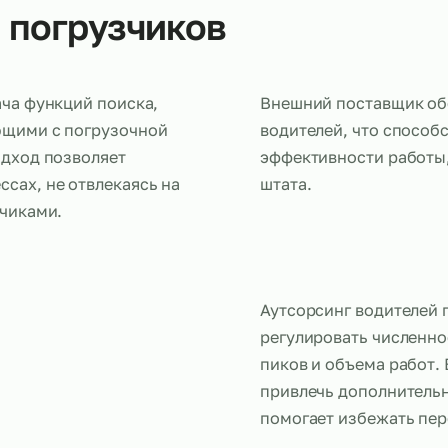
лей погрузчиков
передача функций поиска,
Внешний по
аботающими с погрузочной
водителей, 
кой подход позволяет
эффективнос
роцессах, не отвлекаясь на
штата.
погрузчиками.