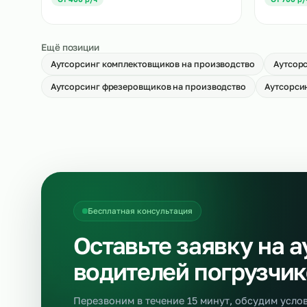
Аутсорсинг укладчиков-упаковщиков
Ау
на производство
→
О
От 500 р/ч
Аутсорсинг разнорабочих на
Ау
производство
пр
→
От 400 р/ч
О
Ещё позиции