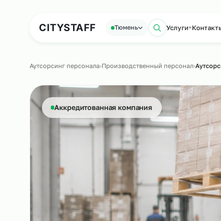
Аутсорсинг персонала
Аутс
CITY
STAFF
Услуги
К
Тюмень
Поиск по с
Аутсорсинг персонала
›
Производственный персонал
›
А
Аккредитованная компания