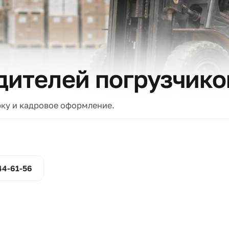
тов
водителей погруз
проверку и кадровое оформление.
ние
800-444-61-56