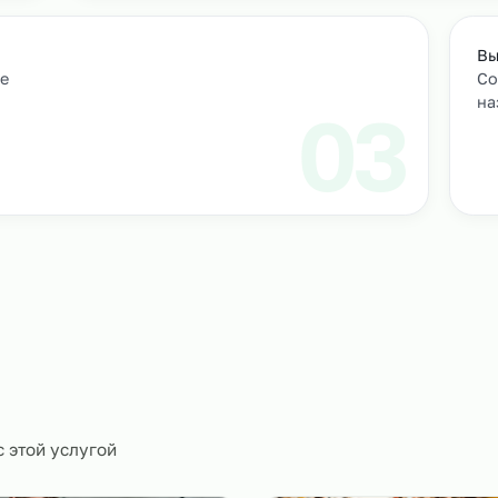
Подбор и проверка кандидатов
учтем
Мы находим нужных кандидатов и п
профессиональные навыки.
01
ическое
0