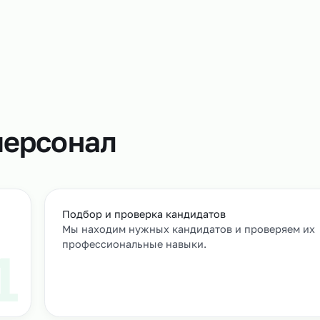
Аутсорсинг 
регулироват
пиков и объ
привлечь до
помогает из
т
м персонал