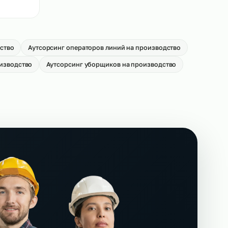
вщиков на
Аутсорсинг кладовщиков на
производство
→
От 550 р/ч
иков на
→