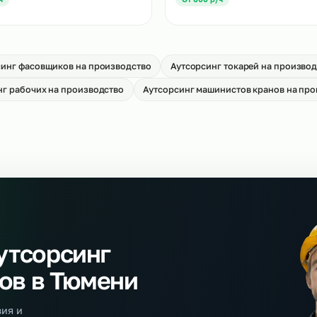
Аутсорсинг сканиро
тсорсинг слесарей МСР
производство
→
т 650 р/ч
От 650 р/ч
тсорсинг сварщиков на
Аутсорсинг станочн
оизводство
производство
→
т 700 р/ч
От 600 р/ч