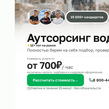
15 000+ кандида
Аутсорсинг 
★
12+ лет на рынке
Полностью берем на себя подбор, 
Стоимость услуги от
₽
от 700
/ час
включены налоги, надбавки и кадровое оформле
Рассчитать стоимость
→
8 