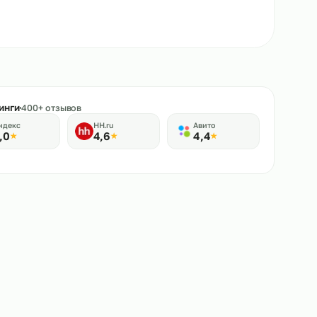
★
Рейтинги
400+ отзывов
Яндекс
HH.ru
Авито
5,0
4,6
4,4
★
★
★