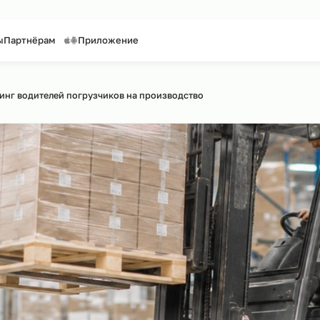
таффинг персонала
Предоставление персонала
онтакты
Партнёрам
Приложение
айту
утсорсинг водителей погрузчиков на производство