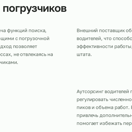
лей погрузчиков
передача функций поиска,
Внешний по
аботающими с погрузочной
водителей, 
кой подход позволяет
эффективнос
роцессах, не отвлекаясь на
штата.
погрузчиками.