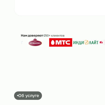
Рассчитать стоимость
→
8 
Ответим в течение 15 минут · без обязательс
Нам доверяют
250+ клиентов