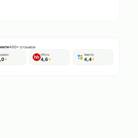
★
Рейтинги
400+ отзывов
Яндекс
HH.ru
Авито
5,0
4,6
4,4
★
★
★