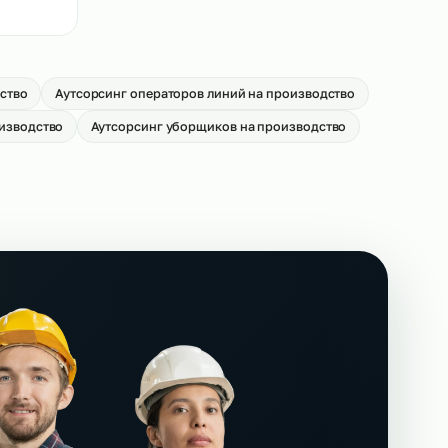
вщиков на
Аутсорсинг кладовщиков на
производство
→
От 550 р/ч
иков на
→