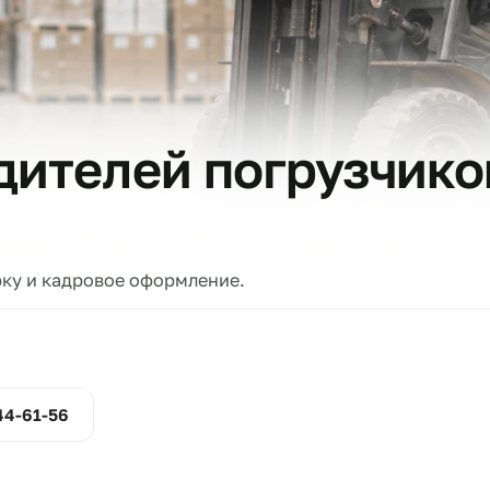
тов
водителей погруз
проверку и кадровое оформление.
ние