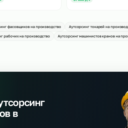
Аутсорсинг сканиро
тсорсинг слесарей МСР
производство
→
т 650 р/ч
От 650 р/ч
тсорсинг сварщиков на
Аутсорсинг станочн
оизводство
производство
→
т 700 р/ч
От 600 р/ч