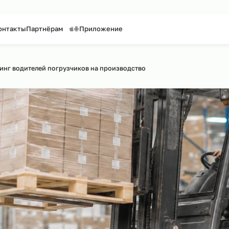
таффинг персонала
Предоставление персонала
луги
Контакты
Партнёрам
Приложение
к по сайту
утсорсинг водителей погрузчиков на производство