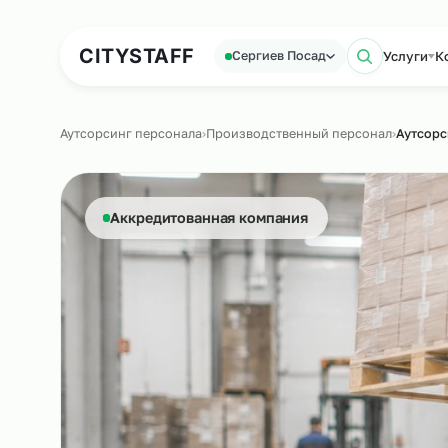
Аутсорсинг персонала
Аутс
CITY
STAFF
Ус
Сергиев Посад
Поис
Аутсорсинг персонала
›
Производственный персонал
›
А
Аккредитованная компания