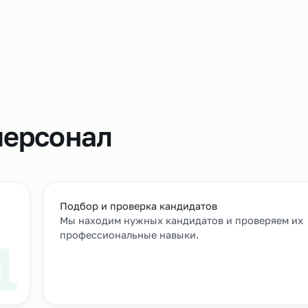
Аутсорсинг 
регулироват
пиков и объ
привлечь до
помогает из
т
м персонал