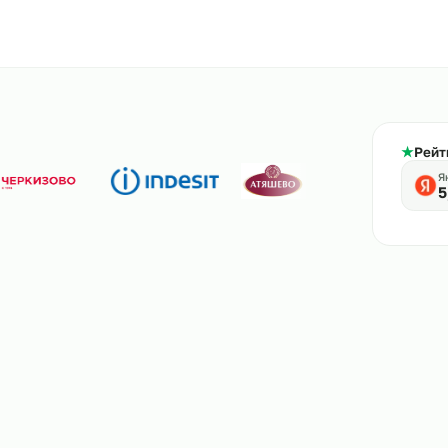
800-444-61-56
тв