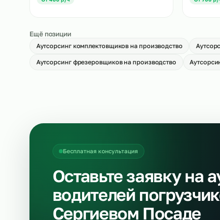
Аутсорсинг укладчиков-упаковщиков
Ау
на производство
→
О
От 500 р/ч
Аутсорсинг разнорабочих на
Ау
производство
пр
→
От 400 р/ч
О
Ещё позиции