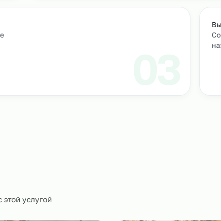
Подбор и проверка кандидатов
учтем
Мы находим нужных кандидатов и п
профессиональные навыки.
01
ическое
0