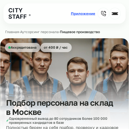
CITY
STAFF
®
Главная
›
Аутсорсинг персонала
›
Пищевое производство
₽
Аккредитована
от 400
Р
/ час
Подбор персонала на склад
в
Москве
Одновременный вывод до 80 сотрудников Более 100 000
✓
проверенных кандидатов в базе
Полностью берем на себя подбор, проверку и кадровое