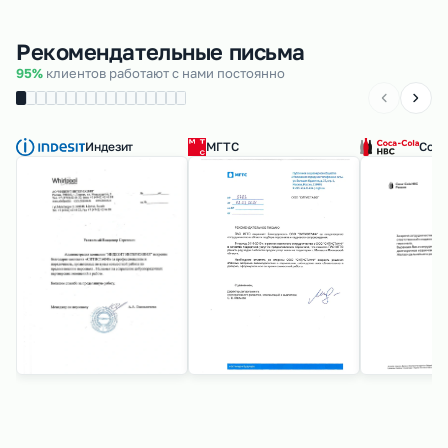
Рекомендательные письма
95%
клиентов работают с нами постоянно
Индезит
МГТС
Coca