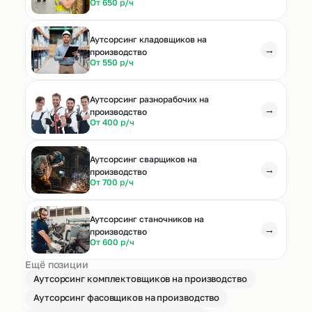
От 650 р/ч
Аутсорсинг кладовщиков на
→
производство
От 550 р/ч
Аутсорсинг разнорабочих на
→
производство
От 400 р/ч
Аутсорсинг сварщиков на
→
производство
От 700 р/ч
Аутсорсинг станочников на
→
производство
От 600 р/ч
Ещё позиции
Аутсорсинг комплектовщиков на производство
Аутсорсинг фасовщиков на производство