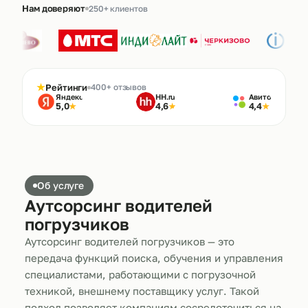
Нам доверяют
250+ клиентов
★
Рейтинги
400+ отзывов
Яндекс
HH.ru
Авито
5,0
4,6
4,4
★
★
★
Об услуге
Аутсорсинг водителей
погрузчиков
Аутсорсинг водителей погрузчиков — это
передача функций поиска, обучения и управления
специалистами, работающими с погрузочной
техникой, внешнему поставщику услуг. Такой
подход позволяет компаниям сосредоточиться на