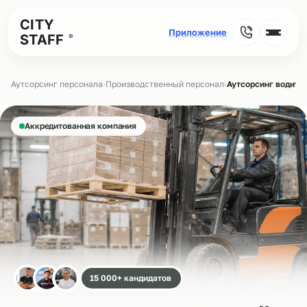
CITY
STAFF
®
Аутсорсинг персонала
›
Производственный персонал
›
Аутсорсинг водите
Аккредитованная компания
15 000+ кандидатов