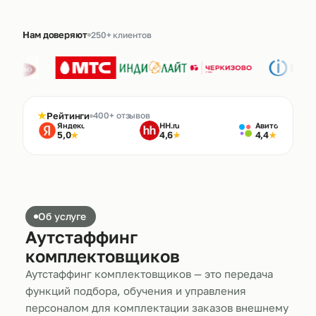
Нам доверяют
250+ клиентов
★
Рейтинги
400+ отзывов
Яндекс
HH.ru
Авито
5,0
4,6
4,4
★
★
★
Об услуге
Аутстаффинг
комплектовщиков
Аутстаффинг комплектовщиков — это передача
функций подбора, обучения и управления
персоналом для комплектации заказов внешнему