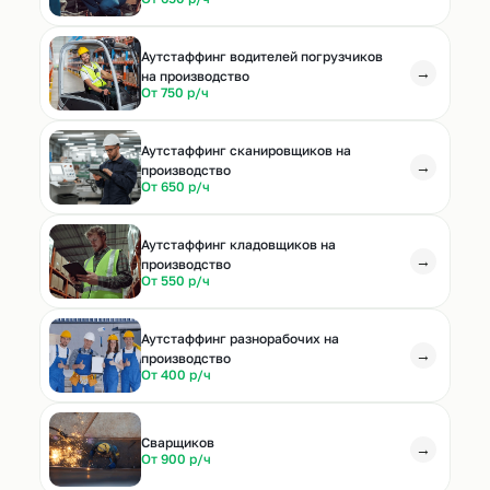
Аутстаффинг водителей погрузчиков
→
на производство
От 750 р/ч
Аутстаффинг сканировщиков на
→
производство
От 650 р/ч
Аутстаффинг кладовщиков на
→
производство
От 550 р/ч
Аутстаффинг разнорабочих на
→
производство
От 400 р/ч
Cварщиков
→
От 900 р/ч