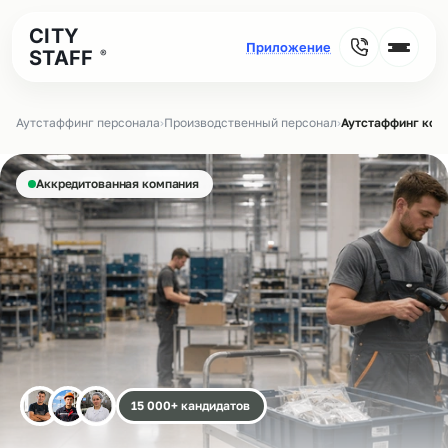
CITY
STAFF
®
Аутстаффинг персонала
›
Производственный персонал
›
Аутстаффинг ком
Аккредитованная компания
15 000+ кандидатов