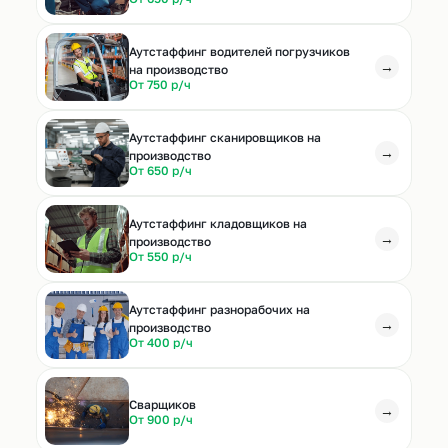
Аутстаффинг водителей погрузчиков
→
на производство
От 750 р/ч
Аутстаффинг сканировщиков на
→
производство
От 650 р/ч
Аутстаффинг кладовщиков на
→
производство
От 550 р/ч
Аутстаффинг разнорабочих на
→
производство
От 400 р/ч
Cварщиков
→
От 900 р/ч