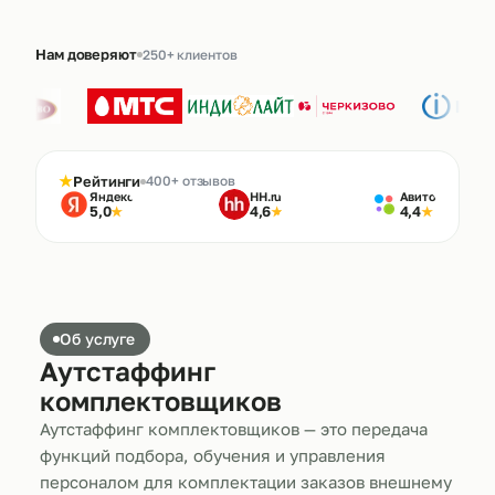
Нам доверяют
250+ клиентов
★
Рейтинги
400+ отзывов
Яндекс
HH.ru
Авито
5,0
4,6
4,4
★
★
★
Об услуге
Аутстаффинг
комплектовщиков
Аутстаффинг комплектовщиков — это передача
функций подбора, обучения и управления
персоналом для комплектации заказов внешнему