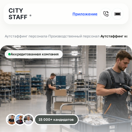
CITY
STAFF
®
Аутстаффинг персонала
›
Производственный персонал
›
Аутстаффинг ком
Аккредитованная компания
15 000+ кандидатов