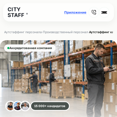
CITY
STAFF
®
Аутстаффинг персонала
›
Производственный персонал
›
Аутстаффинг кла
Аккредитованная компания
15 000+ кандидатов