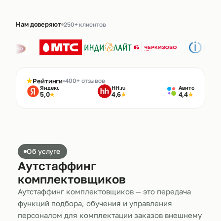
Нам доверяют
250+ клиентов
★
Рейтинги
400+ отзывов
Яндекс
HH.ru
Авито
5,0
4,6
4,4
★
★
★
Об услуге
Аутстаффинг
комплектовщиков
Аутстаффинг комплектовщиков — это передача
функций подбора, обучения и управления
персоналом для комплектации заказов внешнему