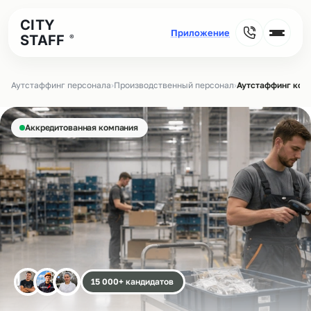
CITY
STAFF
®
Аутстаффинг персонала
›
Производственный персонал
›
Аутстаффинг ком
Аккредитованная компания
15 000+ кандидатов