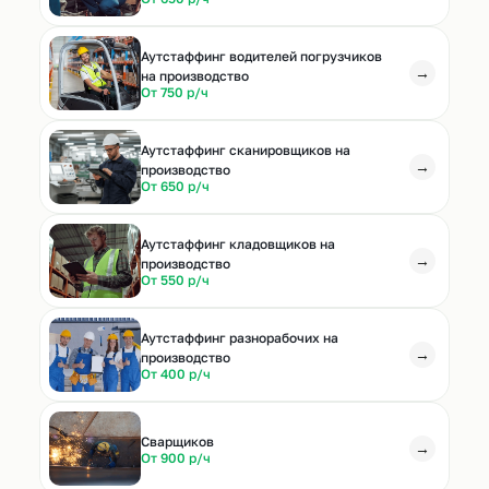
Аутстаффинг водителей погрузчиков
→
на производство
От 750 р/ч
Аутстаффинг сканировщиков на
→
производство
От 650 р/ч
Аутстаффинг кладовщиков на
→
производство
От 550 р/ч
Аутстаффинг разнорабочих на
→
производство
От 400 р/ч
Cварщиков
→
От 900 р/ч