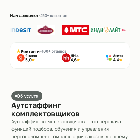
Нам доверяют
250+ клиентов
★
Рейтинги
400+ отзывов
Яндекс
HH.ru
Авито
5,0
4,6
4,4
★
★
★
Об услуге
Аутстаффинг
комплектовщиков
Аутстаффинг комплектовщиков — это передача
функций подбора, обучения и управления
персоналом для комплектации заказов внешнему