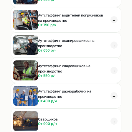
Аутстаффинг водителей погрузчиков
→
на производство
От 750 р/ч
Аутстаффинг сканировщиков на
→
производство
От 650 р/ч
Аутстаффинг кладовщиков на
→
производство
От 550 р/ч
Аутстаффинг разнорабочих на
→
производство
От 400 р/ч
Cварщиков
→
От 900 р/ч