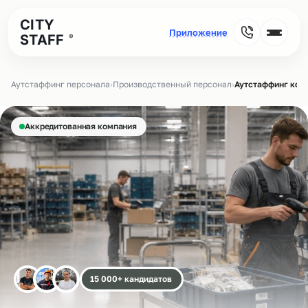
CITY
STAFF
®
Аутстаффинг персонала
›
Производственный персонал
›
Аутстаффинг ком
Аккредитованная компания
15 000+ кандидатов