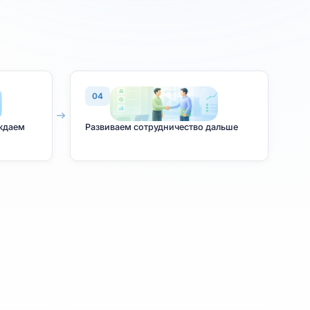
ство
04
ект и сопровождаем
Развиваем сотрудничество д