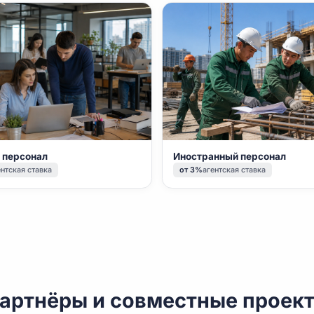
Направления
исный персонал
Иностранный п
т 10%
агентская ставка
от 3%
агентская ст