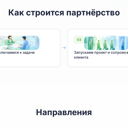
Как строится партнёр
02
03
ы подключаемся к задаче
Запускаем про
клиента