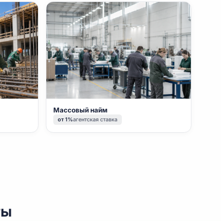
ерсонал
Массовый найм
авка
от 1%
агентская ставка