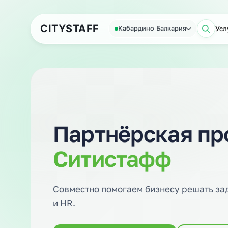
Аутсорсинг персонала
Аутс
CITY
STAFF
Кабардино‑Балкария
Партнёрская 
Ситистафф
Совместно помогаем бизнесу реша
и HR.