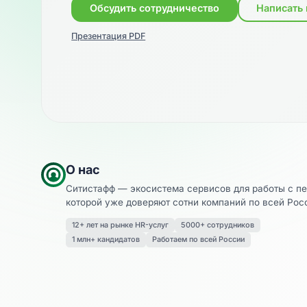
Обсудить сотрудничество
Нап
Презентация PDF
О нас
Ситистафф — экосистема сервисов для рабо
которой уже доверяют сотни компаний по вс
12+ лет на рынке HR-услуг
5000+ сотрудников
1 млн+ кандидатов
Работаем по всей России