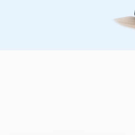
честву?
рства и