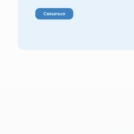
Готовы к сотрудни
Расскажем подробнее о форматах партнё
возможностях совместной работы.
Связаться