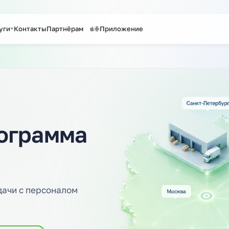
таффинг персонала
Предоставление персонала
Услуги
Контакты
Партнёрам
Приложение
Поиск по сайту
программа
ть задачи с персоналом