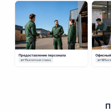
Предоставление персонала
Оф
от 1%
агентская ставка
о