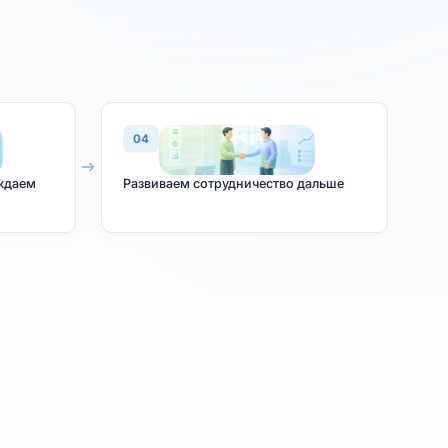
ство
04
ект и сопровождаем
Развиваем сотрудничество д