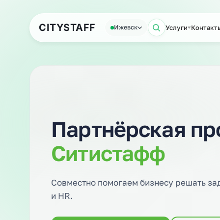
Аутсорсинг персонала
Аутс
CITY
STAFF
Услуги
К
Ижевск
Поиск по с
Партнёрская 
Ситистафф
Совместно помогаем бизнесу реша
и HR.