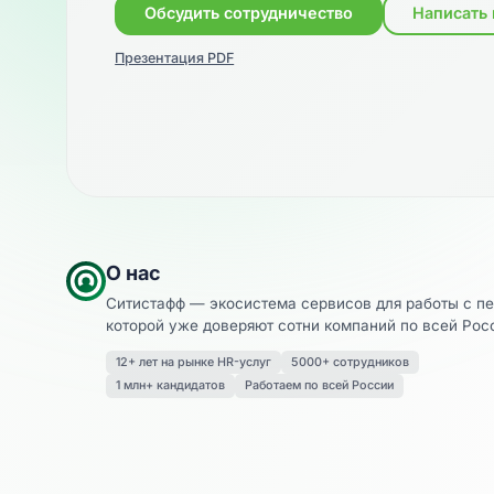
Обсудить сотрудничество
Нап
Презентация PDF
О нас
Ситистафф — экосистема сервисов для рабо
которой уже доверяют сотни компаний по вс
12+ лет на рынке HR-услуг
5000+ сотрудников
1 млн+ кандидатов
Работаем по всей России