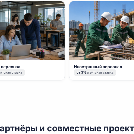
Направления
исный персонал
Иностранный п
т 10%
агентская ставка
от 3%
агентская ст