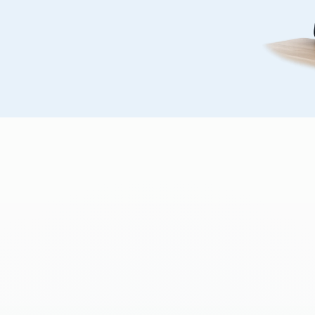
честву?
рства и