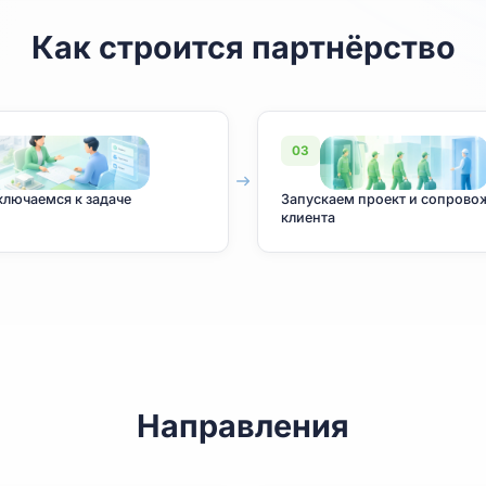
Как строится партнёр
02
03
ы подключаемся к задаче
Запускаем про
клиента