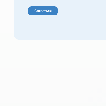
Готовы к сотрудни
Расскажем подробнее о форматах партнё
возможностях совместной работы.
Связаться