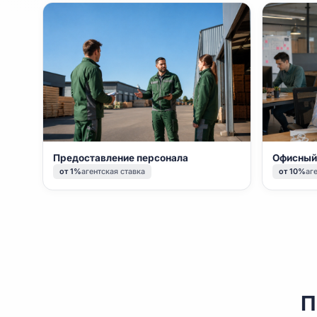
Предоставление персонала
Оф
от 1%
агентская ставка
о