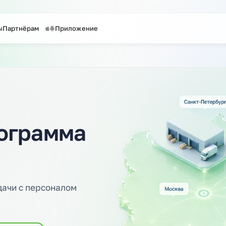
таффинг персонала
Предоставление персонала
онтакты
Партнёрам
Приложение
айту
программа
ть задачи с персоналом