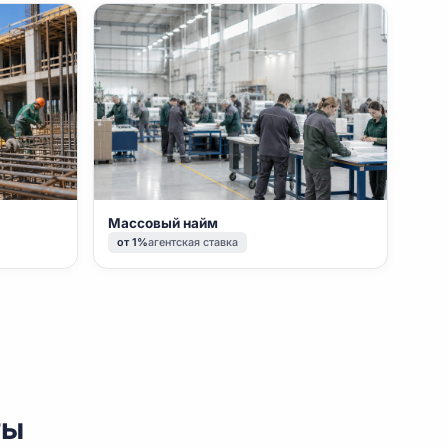
ерсонал
Массовый найм
авка
от 1%
агентская ставка