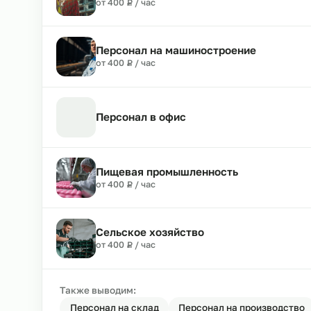
Персонал на производство
₽
от 400
Р
/ час
Строительный персонал
₽
от 400
Р
/ час
Персонал на машиностроение
₽
от 400
Р
/ час
Персонал в офис
Пищевая промышленность
₽
от 400
Р
/ час