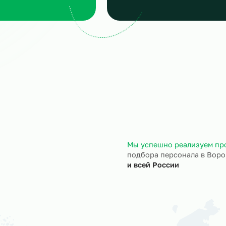
аявка
Подбор и пров
сскажите, кто вам нужен и
Мы находим нужн
кие сроки, мы учтем все
и проверяем их
ансы
профессиональны
ход на объект
Документы
трудники выходят на ваш
Полностью берём 
ъект точно в назначенный
кадровое и юрид
ок.
сопровождение.