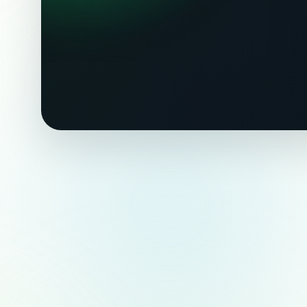
Бесплатная консультация
Рабочий персонал
решения любых за
это к нам!
Персонал и всё, что с ним связано, мы б