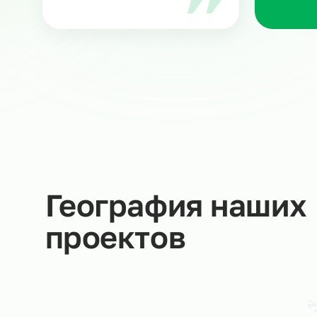
З
Ра
ка
ню
Мария В.
Руководитель направления
в Ситистафф
Мы не даем пустых обещаний –
Вы
за каждую заявку отвечаем
Со
лично!
об
ср