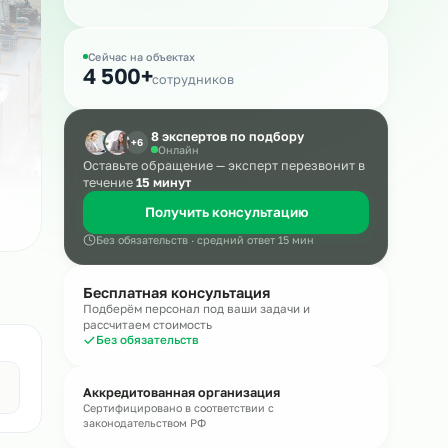
Массовый подбор
Сейчас на объектах
4 500+
сотрудников
8 экспертов по подбору
+6
Онлайн
Оставьте обращение — эксперт пере
течение
15 минут
Получить консультацию
Без обязательств · средний ответ 15 мин
Бесплатная консультация
Подберём персонал под ваши задачи и
рассчитаем стоимость
Без обязательств