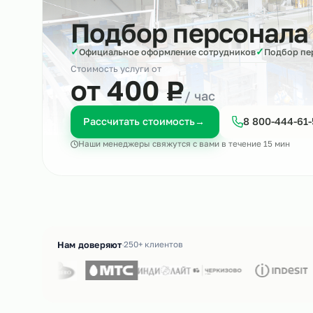
Подбор персона
✓
✓
Официальное оформление сотрудников
Под
Стоимость услуги от
₽
от 400
Р
/ час
Рассчитать стоимость
→
8 800-4
Наши менеджеры свяжутся с вами в течение 15 м
Нам доверяют
250+ клиентов