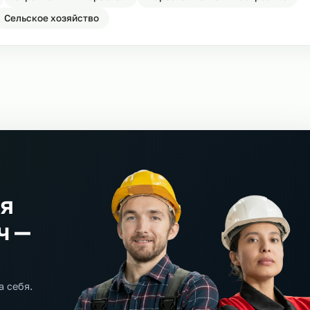
Ост
дство
Строительный персонал
Персонал на машино
сть
Сельское хозяйство