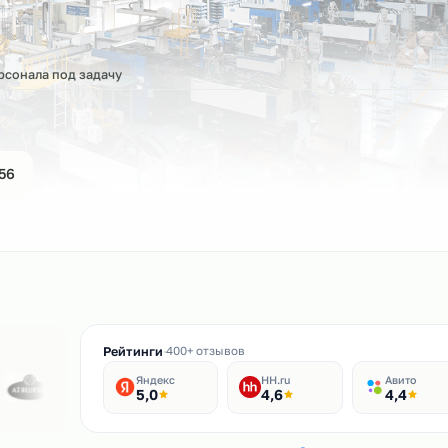
ла
бор персонала под задачу
44-61-56
ин
Рейтинги
400+ отзывов