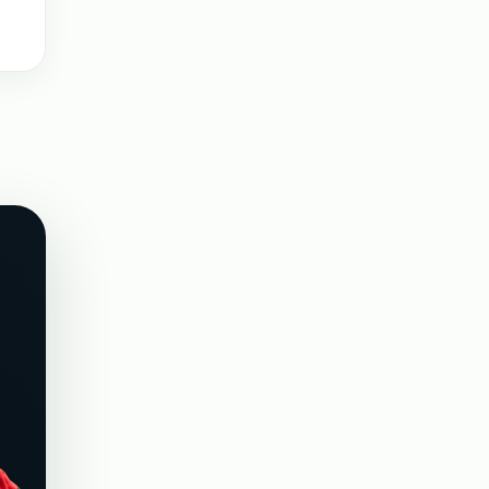
авить заявку
строение