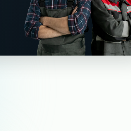
 для
дач —
ерём на себя.