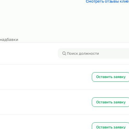
Яндекс
HH.ru
5,0
4,6
Смотреть
алоги и надбавки
Ост