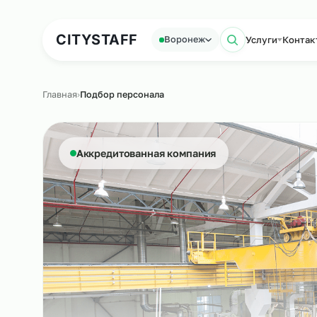
Аутсорсинг персонала
Аутс
CITY
STAFF
Услуги
Воронеж
Поиск по 
Главная
›
Подбор персонала
Аккредитованная компания