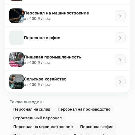
Персонал на машиностроение
₽
от 400
/ час
Р
Персонал в офис
Пищевая промышленность
₽
от 400
/ час
Р
Сельское хозяйство
₽
от 400
/ час
Р
Также выводим:
Персонал на склад
Персонал на производство
Строительный персонал
Персонал на машиностроение
Персонал в офис