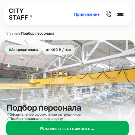
CITY
STAFF
®
Главная
›
Подбор персонала
₽
Аккредитована
от 400
Р
/ час
Подбор персонала
✓
Официальное оформление сотрудников
✓
Подбор персонала под задачу
Рассчитать стоимость
→