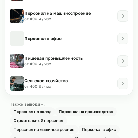
Персонал на машиностроение
₽
от 400
/ час
Р
Персонал в офис
Пищевая промышленность
₽
от 400
/ час
Р
Сельское хозяйство
₽
от 400
/ час
Р
Также выводим:
Персонал на склад
Персонал на производство
Строительный персонал
Персонал на машиностроение
Персонал в офис