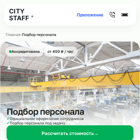
CITY
STAFF
®
Главная
›
Подбор персонала
₽
Аккредитована
от 400
Р
/ час
Подбор персонала
✓
Официальное оформление сотрудников
✓
Подбор персонала под задачу
Рассчитать стоимость
→