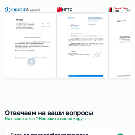
Индезит
МГТС
Coca
Отвечаем на ваши вопросы
→
Не нашли ответ? Напишите менеджеру
Сколько стоит подбор персонала в