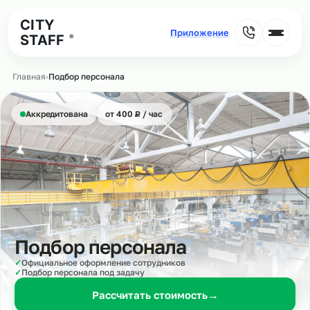
CITY
STAFF
®
Главная
›
Подбор персонала
₽
Аккредитована
от 400
Р
/ час
Подбор персонала
✓
Официальное оформление сотрудников
✓
Подбор персонала под задачу
Рассчитать стоимость
→