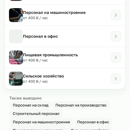
Персонал на машиностроение
₽
от 400
/ час
Р
Персонал в офис
Пищевая промышленность
₽
от 400
/ час
Р
Сельское хозяйство
₽
от 400
/ час
Р
Также выводим:
Персонал на склад
Персонал на производство
Строительный персонал
Персонал на машиностроение
Персонал в офис