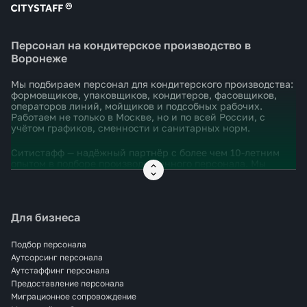
Персонал на кондитерское производство в
Воронеже
Мы подбираем персонал для кондитерского производства:
формовщиков, упаковщиков, кондитеров, фасовщиков,
операторов линий, мойщиков и подсобных рабочих.
Работаем не только в Москве, но и по всей России, с
учётом графиков, сменности и санитарных норм.
Ситистафф — надёжный партнёр с более чем 10-летним
опытом в подборе производственного персонала. Мы
понимаем, насколько важно быстро и правильно
укомплектовать смену, чтобы не срывались процессы и
соблюдались сроки.
Для бизнеса
Закрываем задачи под ключ: от поиска сотрудников до
выхода на смену. Помогаем с оформлением,
проживанием, адаптацией и документацией. Всё — без
Подбор персонала
бюрократии и с полной юридической чистотой.
Аутсорсинг персонала
Аутстаффинг персонала
Если вам нужен персонал на кондитерское производство
Предоставление персонала
в Москве — оставьте заявку, и мы возьмём всё остальное
Миграционное сопровождение
на себя.