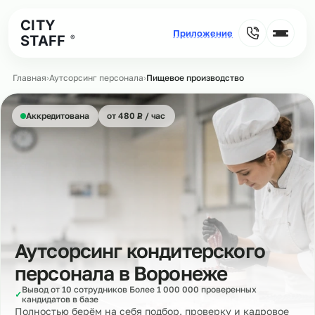
CITY
STAFF
®
Главная
›
Аутсорсинг персонала
›
Пищевое производство
₽
Аккредитована
от 480
Р
/ час
Аутсорсинг кондитерского
персонала в
Воронеже
Вывод от 10 сотрудников Более 1 000 000 проверенных
✓
кандидатов в базе
Полностью берём на себя подбор, проверку и кадровое