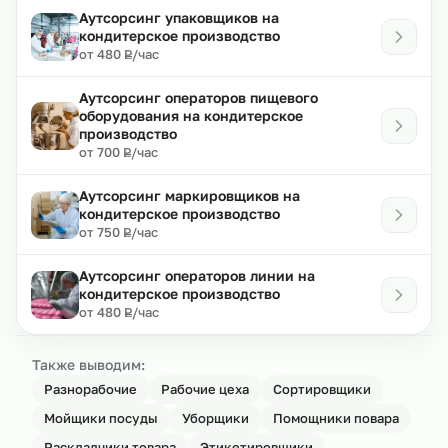
Аутсорсинг упаковщиков на
кондитерское производство
₽
от 480
/час
Р
Аутсорсинг операторов пищевого
оборудования на кондитерское
производство
₽
от 700
/час
Р
Аутсорсинг маркировщиков на
кондитерское производство
₽
от 750
/час
Р
Аутсорсинг операторов линии на
кондитерское производство
₽
от 480
/час
Р
Также выводим:
Разнорабочие
Рабочие цеха
Сортировщики
Мойщики посуды
Уборщики
Помощники повара
Раскладчики товара
Этикетировщики