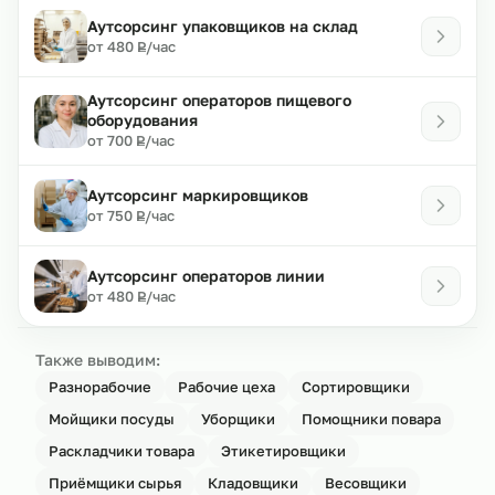
Аутсорсинг упаковщиков на склад
₽
от 480
/час
Р
Аутсорсинг операторов пищевого
оборудования
₽
от 700
/час
Р
Аутсорсинг маркировщиков
₽
от 750
/час
Р
Аутсорсинг операторов линии
₽
от 480
/час
Р
Также выводим:
Разнорабочие
Рабочие цеха
Сортировщики
Мойщики посуды
Уборщики
Помощники повара
Раскладчики товара
Этикетировщики
Приёмщики сырья
Кладовщики
Весовщики