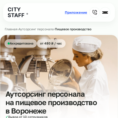
CITY
STAFF
®
Главная
›
Аутсорсинг персонала
›
Пищевое производство
₽
Аккредитована
от 480
Р
/ час
Аутсорсинг персонала
на пищевое производство
в
Воронеже
✓
Вывод от 10 сотрудников