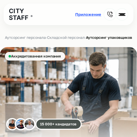
CITY
STAFF
®
Аутсорсинг персонала
›
Складской персонал
›
Аутсорсинг упаковщиков на
Аккредитованная компания
15 000+ кандидатов