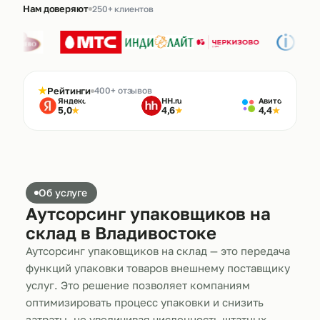
Нам доверяют
250+ клиентов
★
Рейтинги
400+ отзывов
Яндекс
HH.ru
Авито
5,0
4,6
4,4
★
★
★
Об услуге
Аутсорсинг упаковщиков на
склад в Владивостоке
Аутсорсинг упаковщиков на склад — это передача
функций упаковки товаров внешнему поставщику
услуг. Это решение позволяет компаниям
оптимизировать процесс упаковки и снизить
затраты, не увеличивая численность штатных