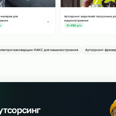
тсорсинг операторов ЧПУ для
Аутсорсинг газорез
шиностроения
машиностроения
→
т 1000 р/ч
От 750 р/ч
тсорсинг маляров для
Аутсорсинг водител
шиностроения
машиностроения
→