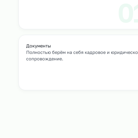
Выход сотрудников на объек
+
Как мы подбирае
Заявка и уточнение деталей
Расскажите, кто вам нужен и какие сроки, мы 
все нюансы.
Документы
Полностью берём на себя кадровое и юрид