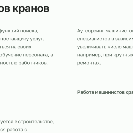
стов кранов
дача функций поиска,
Аутсорсинг
нему поставщику услуг.
специалисто
оточиться на своих
увеличивать
айм и обучение персонала, а
например, п
численностью работников.
ремонтах.