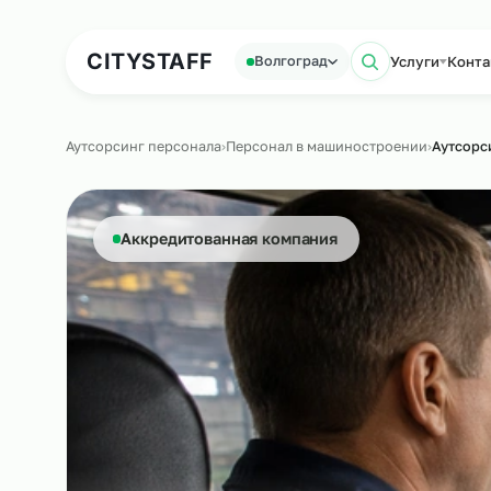
Аутсорсинг персонала
Аутс
CITY
STAFF
Услуги
Волгоград
Поиск по
Аутсорсинг персонала
›
Персонал в машиностроении
›
А
Аккредитованная компания