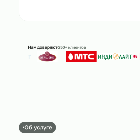
Рассчитать стоимость
→
8 
Ответим в течение 15 минут · без обязательс
Нам доверяют
250+ клиентов