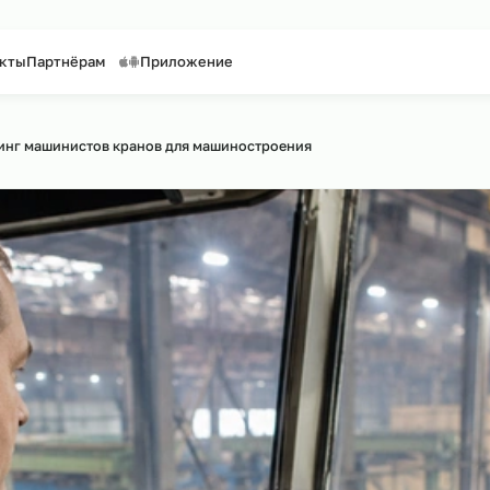
таффинг персонала
Предоставление персонала
Контакты
Партнёрам
Приложение
 сайту
утсорсинг машинистов кранов для машиностроения