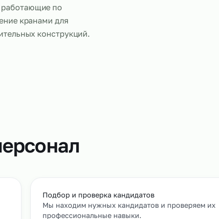
Работа маш
ользуется в строительстве,
ебуется работа с
анов, работающие по
правление кранами для
а строительных конструкций.