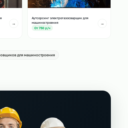
чиков для
Аутсорсинг стропальщиков для
машиностроения
→
От 550 р/ч
ей погрузчика для
Аутсорсинг электрогазосварщик для
машиностроения
→