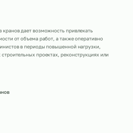
 машинистов кранов дает возможность привлекать
в в зависимости от объема работ, а также операт
 число машинистов в периоды повышенной нагруз
ри крупных строительных проектах, реконструкци