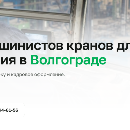
тов
машинистов крано
ения в
Волгоград
проверку и кадровое оформление.
ние