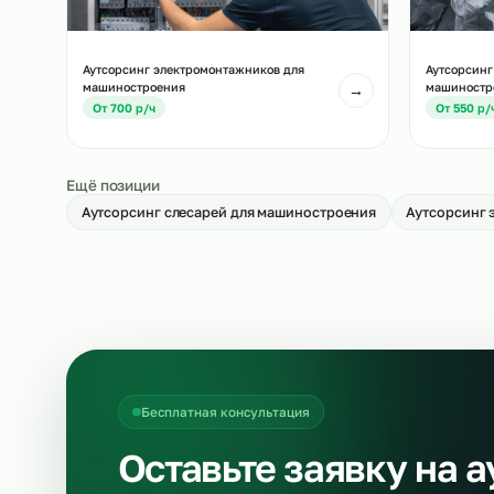
Ау
Аутсорсинг токарей в машиностроении
ма
→
От 950 р/ч
О
Аутсорсинг электромонтажников для
Ау
машиностроения
ма
→