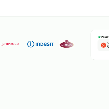
800-444-61-56
тв