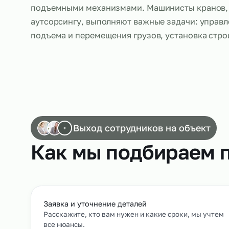
Аутсорсинг машинистов кранов широко исп
промышленности и других отраслях, где тр
подъемными механизмами. Машинисты кр
аутсорсингу, выполняют важные задачи: у
подъема и перемещения грузов, установк