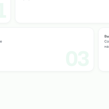
т
м персонал
Подбор и проверка кандидатов
учтем
Мы находим нужных кандидатов и п
профессиональные навыки.
01
ическое