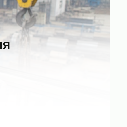
в для
е