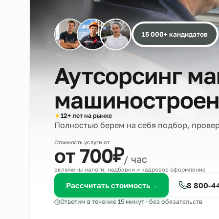
15 000+ кандида
Аутсорсинг 
машиностро
★
12+ лет на рынке
Полностью берем на себя подбор, 
Стоимость услуги от
₽
от 700
/ час
включены налоги, надбавки и кадровое оформле