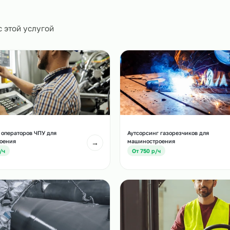
0
и
есте с этой услугой