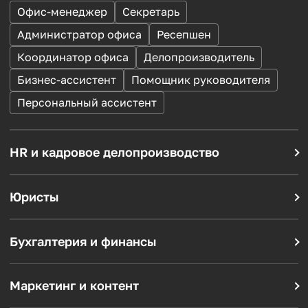
Офис-менеджер
Секретарь
Администратор офиса
Ресепшен
Координатор офиса
Делопроизводитель
Бизнес-ассистент
Помощник руководителя
Персональный ассистент
HR и кадровое делопроизводство
HR-менеджер
Менеджер по персоналу
Рекрутер
Специалист по подбору
Кадровик
Юристы
Юрист
Корпоративный юрист
Инспектор отдела кадров
Договорной юрист
Юрисконсульт
Специалист по кадровому учету
Бухгалтерия и финансы
Бухгалтер по первичке
Бухгалтер по зарплате
Помощник юриста
Воинский учет
Бухгалтер на участок
Помощник бухгалтера
Маркетинг и контент
Маркетолог
Интернет-маркетолог
Главный бухгалтер