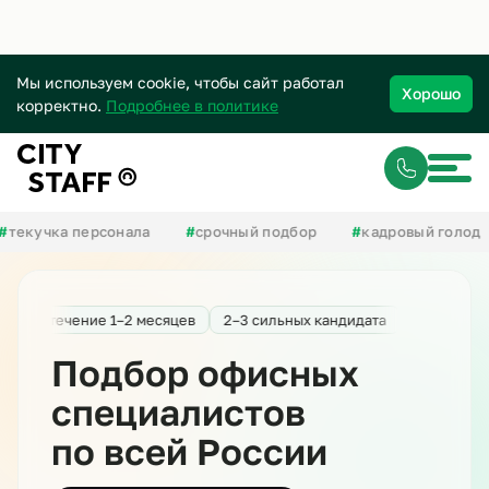
Мы используем cookie, чтобы сайт работал
Хорошо
корректно.
Подробнее в политике
кучка персонала
#
срочный подбор
#
кадровый голод
на в течение 1–2 месяцев
2–3 сильных кандидата
Быстрый стар
Подбор офисных
специалистов
по всей России