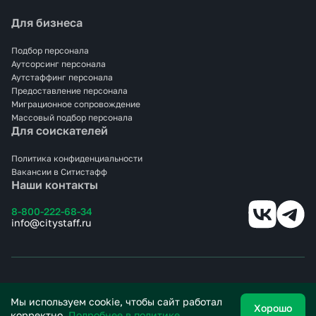
Для бизнеса
Подбор персонала
Аутсорсинг персонала
Аутстаффинг персонала
Предоставление персонала
Миграционное сопровождение
Массовый подбор персонала
Для соискателей
Политика конфиденциальности
Вакансии в Ситистафф
Наши контакты
8-800-222-68-34
info@citystaff.ru
© 2025 СИТИСТАФФ.
Все права защищены.
Мы используем cookie, чтобы сайт работал
Хорошо
корректно.
Подробнее в политике