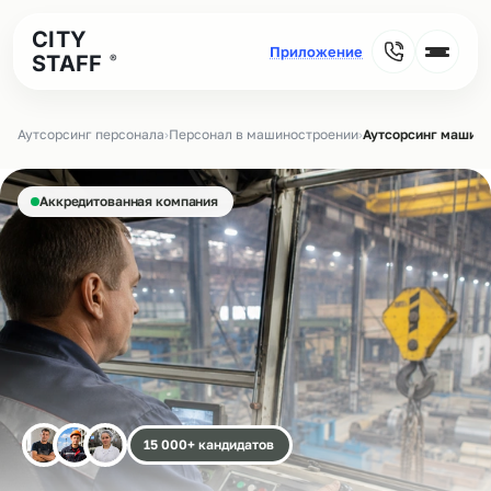
CITY
STAFF
®
Аутсорсинг персонала
›
Персонал в машиностроении
›
Аутсорсинг машини
Аккредитованная компания
15 000+ кандидатов