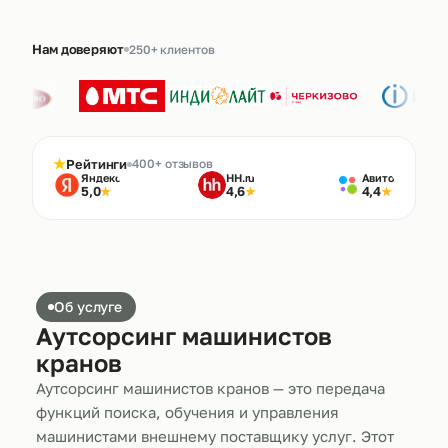
Нам доверяют
250+ клиентов
★
Рейтинги
400+ отзывов
Яндекс
HH.ru
Авито
5,0
4,6
4,4
★
★
★
Об услуге
Аутсорсинг машинистов
кранов
Аутсорсинг машинистов кранов — это передача
функций поиска, обучения и управления
машинистами внешнему поставщику услуг. Этот