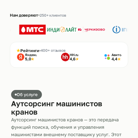
Нам доверяют
250+ клиентов
★
Рейтинги
400+ отзывов
Яндекс
HH.ru
Авито
5,0
4,6
4,4
★
★
★
Об услуге
Аутсорсинг машинистов
кранов
Аутсорсинг машинистов кранов — это передача
функций поиска, обучения и управления
машинистами внешнему поставщику услуг. Этот