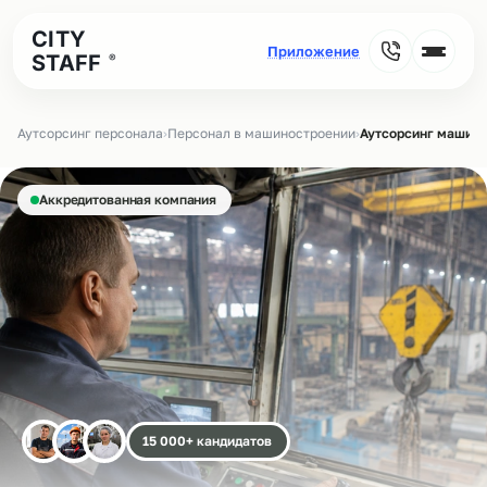
CITY
STAFF
®
Аутсорсинг персонала
›
Персонал в машиностроении
›
Аутсорсинг машини
Аккредитованная компания
15 000+ кандидатов