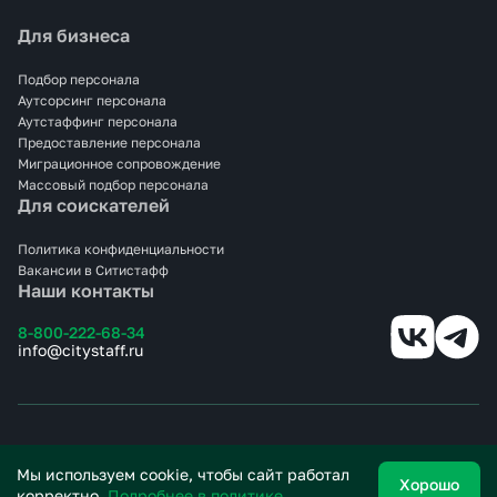
Для бизнеса
Подбор персонала
Аутсорсинг персонала
Аутстаффинг персонала
Предоставление персонала
Миграционное сопровождение
Массовый подбор персонала
Для соискателей
Политика конфиденциальности
Вакансии в Ситистафф
Наши контакты
8-800-222-68-34
info@citystaff.ru
© 2025 СИТИСТАФФ.
Все права защищены.
Мы используем cookie, чтобы сайт работал
Хорошо
корректно.
Подробнее в политике