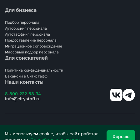
Для бизнеса
Подбор персонала
Аутсорсинг персонала
Аутстаффинг персонала
Предоставление персонала
Миграционное сопровождение
Массовый подбор персонала
Для соискателей
Политика конфиденциальности
Вакансии в Ситистафф
Наши контакты
8-800-222-68-34
info@citystaff.ru
© 2025 СИТИСТАФФ.
Все права защищены.
Мы используем cookie, чтобы сайт работал
Хорошо
корректно.
Подробнее в политике