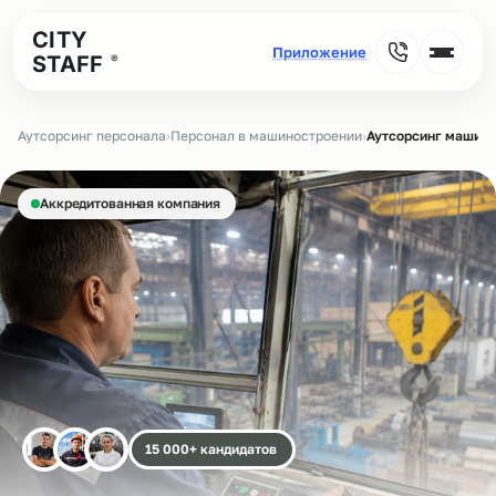
CITY
STAFF
®
Аутсорсинг персонала
›
Персонал в машиностроении
›
Аутсорсинг машини
Аккредитованная компания
15 000+ кандидатов