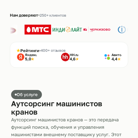
Нам доверяют
250+ клиентов
★
Рейтинги
400+ отзывов
Яндекс
HH.ru
Авито
5,0
4,6
4,4
★
★
★
Об услуге
Аутсорсинг машинистов
кранов
Аутсорсинг машинистов кранов — это передача
функций поиска, обучения и управления
машинистами внешнему поставщику услуг. Этот