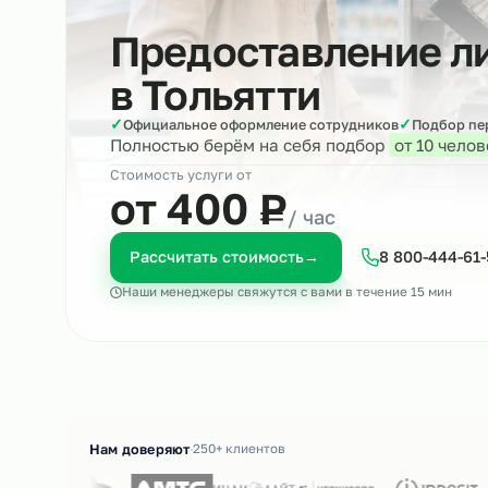
Предоставление
в
Тольятти
✓
✓
Официальное оформление сотрудников
Под
Полностью берём на себя подбор
от 10
Стоимость услуги от
₽
от 400
Р
/ час
Рассчитать стоимость
→
8 800-4
Наши менеджеры свяжутся с вами в течение 15 м