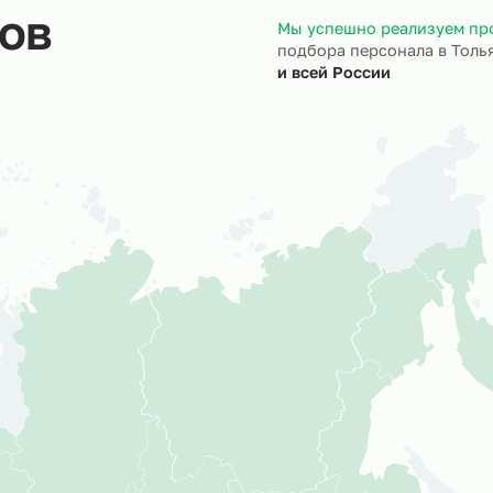
ктов
Мы успешно р
подбора персо
и всей России