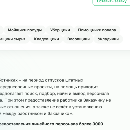
сонала
Ост
ала
Ост
овщики
Мойщики посуды
Уборщики
Помощники 
Приёмщики сырья
Кладовщики
Весовщики
Ук