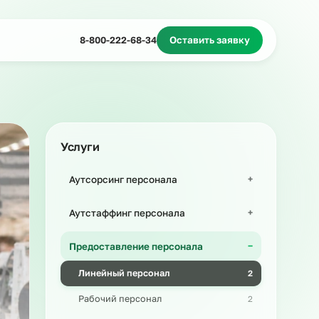
8-800-222-68-34
Оставить з
Миграционное сопровождение
Массовый подбор
Услуги
Аутсорсинг персонала
Аутстаффинг персонала
Предоставление персонала
Линейный персонал