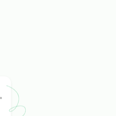
ала
 не
ение