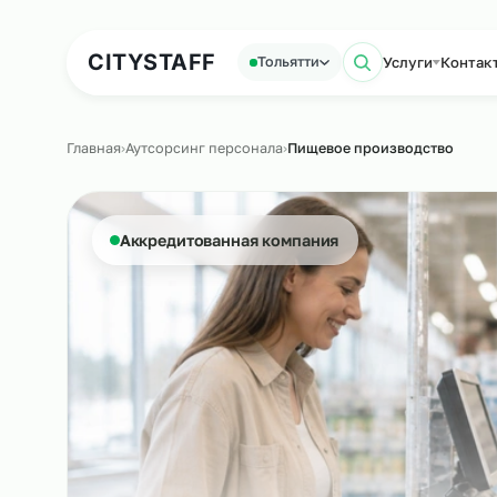
CITY
STAFF
Услуги
Тольятти
Поиск по 
Аутсорсинг персонала
Аутс
Главная
›
Аутсорсинг персонала
›
Пищевое производств
Аккредитованная компания