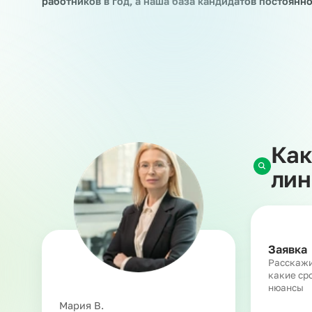
Когда у вас возникает потребность во времен
сотрудников, сезонные работы, различные кра
услуга предоставления линейного персонала. 
на краткосрочные и долгосрочные проекты зак
изменяет и не прекращает наши с работником 
трудовых или гражданско-правовых правоотн
На сегодняшний день мы выводим в рамках ус
работников в год, а наша база кандидатов пос