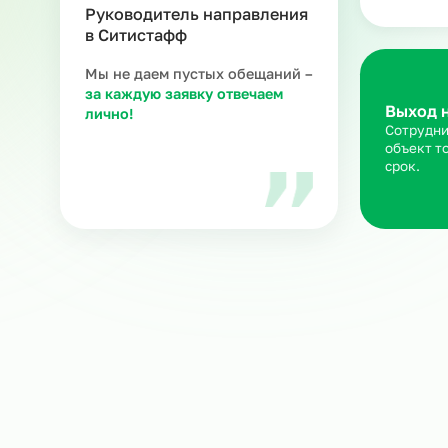
З
Ра
ка
ню
Мария В.
Руководитель направления
в Ситистафф
Мы не даем пустых обещаний –
за каждую заявку отвечаем
Вы
лично!
Со
об
ср