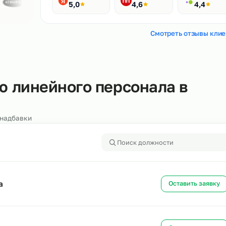
Рейтинги
400+ отзывов
Яндекс
HH.ru
5,0
4,6
Смотреть
ению линейного персонала 
алоги и надбавки