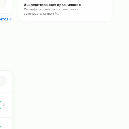
Бесплатная консультация
Подберём персонал под ваши задачи и
рассчитаем стоимость
Без обязательств
Авито
4,4
Аккредитованная организация
Сертифицировано в соответствии с
законодательством РФ
 отзывы клиентов
в