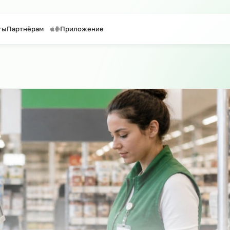
Контакты
Партнёрам
Приложение
сайту
таффинг персонала
Предоставление персонала
о