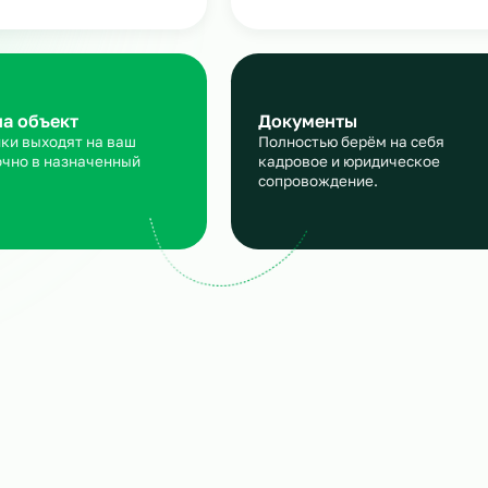
линейного персонала
аявка
Подбор и пров
сскажите, кто вам нужен и
Мы находим нужн
кие сроки, мы учтем все
и проверяем их
ансы
профессиональны
ход на объект
Документы
трудники выходят на ваш
Полностью берём 
ъект точно в назначенный
кадровое и юрид
ок.
сопровождение.