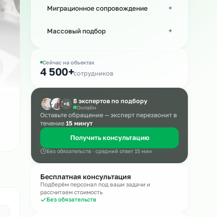
Рабочий персонал
Миграционное сопровождение
а
Массовый подбор
Сейчас на объектах
ла.
4 500+
сотрудников
8 экспертов по подбору
+6
Онлайн
Оставьте обращение — эксперт пере
течение
15 минут
Получить консультацию
Без обязательств · средний ответ 15 мин