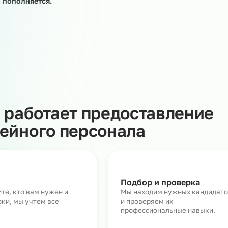
ных работниках – на период отпусков штатных
тко- и среднесрочные проекты, на помощь приходит
Она предполагает поиск, подбор, найм и вывод персон
азчика. При этом предоставление работника Заказчику
трудовые отношения, а также не ведёт к установлению
ошений между работником и Заказчиком.
луги предоставления линейного персонала более 3000
тоянно пополняется.
Как работает предоставл