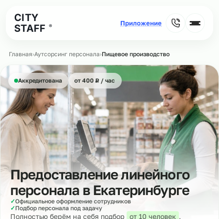
CITY
STAFF
®
Главная
›
Аутсорсинг персонала
›
Пищевое производство
₽
Аккредитована
от 400
Р
/ час
Предоставление линейного
персонала в
Екатеринбурге
✓
Официальное оформление сотрудников
✓
Подбор персонала под задачу
Полностью берём на себя подбор
от 10 человек
,