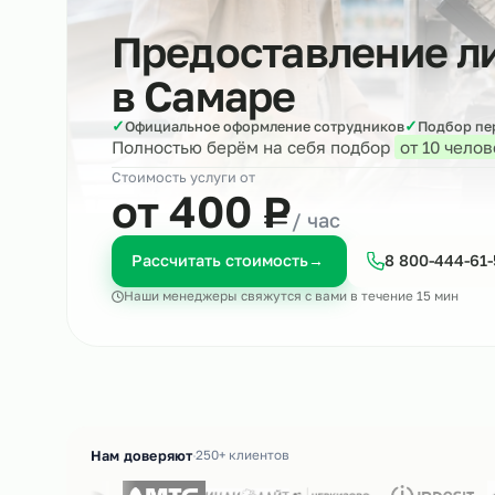
Предоставление
в
Самаре
✓
✓
Официальное оформление сотрудников
Под
Полностью берём на себя подбор
от 10
Стоимость услуги от
₽
от 400
Р
/ час
Рассчитать стоимость
→
8 800-4
Наши менеджеры свяжутся с вами в течение 15 м