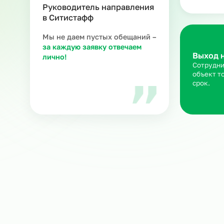
З
Ра
ка
ню
Мария В.
Руководитель направления
в Ситистафф
Мы не даем пустых обещаний –
за каждую заявку отвечаем
Вы
лично!
Со
об
ср