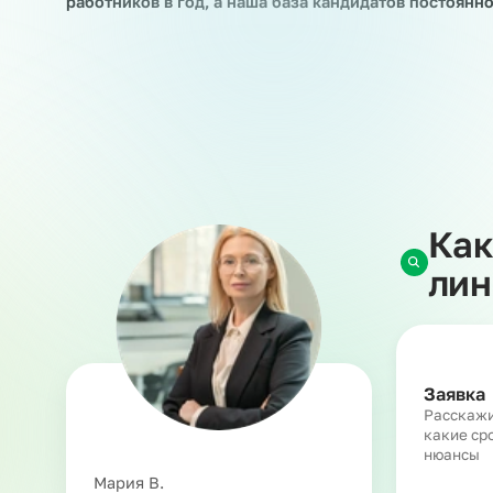
Когда у вас возникает потребность во времен
сотрудников, сезонные работы, различные кра
услуга предоставления линейного персонала. 
на краткосрочные и долгосрочные проекты зак
изменяет и не прекращает наши с работником 
трудовых или гражданско-правовых правоотн
На сегодняшний день мы выводим в рамках ус
работников в год, а наша база кандидатов пос