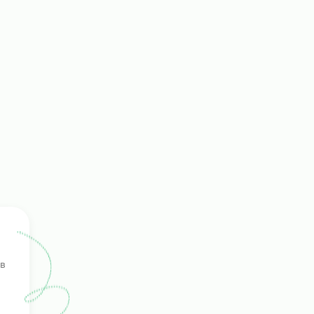
ала
 не
ение