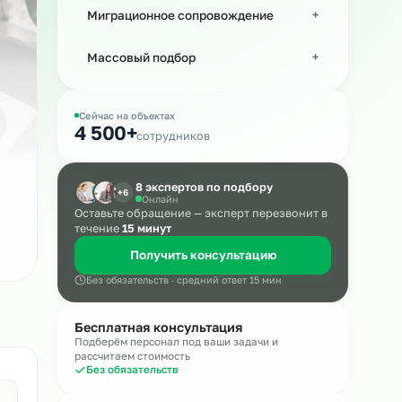
Рабочий персонал
Миграционное сопровождение
а
Массовый подбор
Сейчас на объектах
ла.
4 500+
сотрудников
8 экспертов по подбору
+6
Онлайн
Оставьте обращение — эксперт пере
течение
15 минут
Получить консультацию
Без обязательств · средний ответ 15 мин