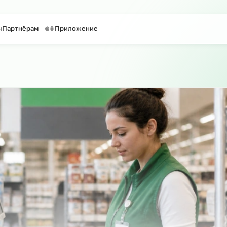
таффинг персонала
Предоставление персонала
онтакты
Партнёрам
Приложение
айту
о