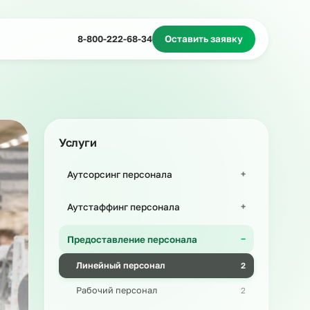
Миграционное сопровождение
Массовый подбор
8-800-222-68-34
Оставить з
Услуги
Аутсорсинг персонала
Аутстаффинг персонала
Предоставление персонала
Линейный персонал