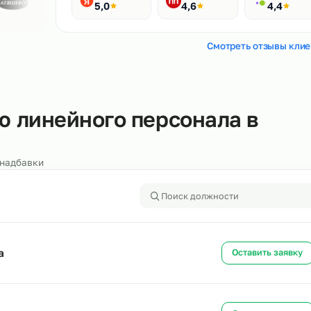
Рейтинги
400+ отзывов
Яндекс
HH.ru
5,0
4,6
Смотреть
ению линейного персонала 
алоги и надбавки