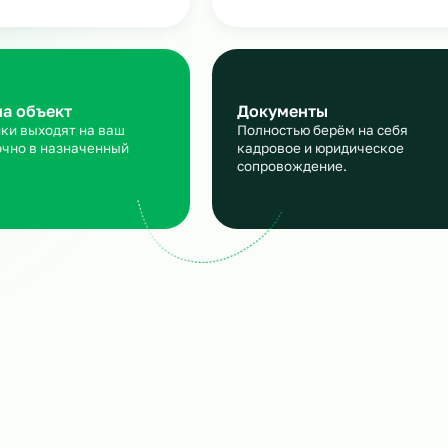
линейного персонала
аявка
Подбор и пров
сскажите, кто вам нужен и
Мы находим нужн
кие сроки, мы учтем все
и проверяем их
ансы
профессиональны
ход на объект
Документы
трудники выходят на ваш
Полностью берём 
ъект точно в назначенный
кадровое и юрид
ок.
сопровождение.