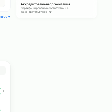
Бесплатная консультация
Подберём персонал под ваши задачи и
рассчитаем стоимость
Без обязательств
Авито
4,4
Аккредитованная организация
Сертифицировано в соответствии с
законодательством РФ
 отзывы клиентов
в