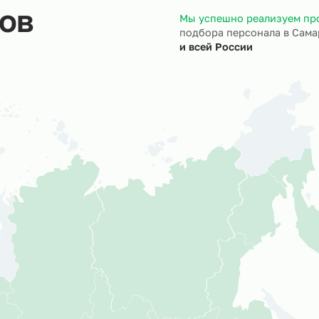
ктов
Мы успешно р
подбора персо
и всей России