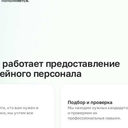
ных работниках – на период отпусков штатных
тко- и среднесрочные проекты, на помощь приходит
Она предполагает поиск, подбор, найм и вывод персон
азчика. При этом предоставление работника Заказчику
трудовые отношения, а также не ведёт к установлению
ошений между работником и Заказчиком.
луги предоставления линейного персонала более 3000
тоянно пополняется.
Как работает предоставл