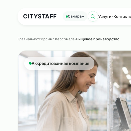
Аутсорсинг персонала
Аутс
CITY
STAFF
Услуги
К
Самара
Поиск по с
Главная
›
Аутсорсинг персонала
›
Пищевое производств
Аккредитованная компания