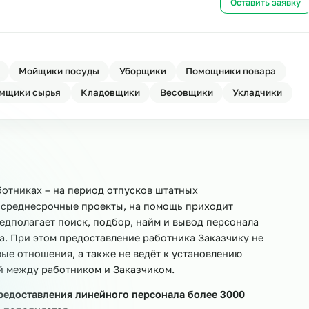
сонала
Ост
ала
Ост
овщики
Мойщики посуды
Уборщики
Помощники 
Приёмщики сырья
Кладовщики
Весовщики
Ук