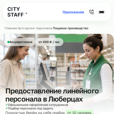
CITY
STAFF
®
Главная
›
Аутсорсинг персонала
›
Пищевое производство
₽
Аккредитована
от 400
Р
/ час
Предоставление линейного
персонала в
Люберцах
✓
Официальное оформление сотрудников
✓
Подбор персонала под задачу
Полностью берём на себя подбор
от 10 человек
,