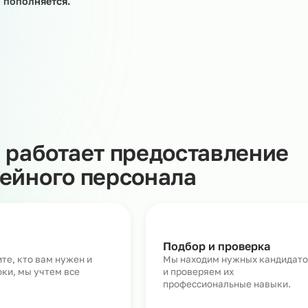
ных работниках – на период отпусков штатных
тко- и среднесрочные проекты, на помощь приходит
Она предполагает поиск, подбор, найм и вывод персон
азчика. При этом предоставление работника Заказчику
трудовые отношения, а также не ведёт к установлению
ошений между работником и Заказчиком.
луги предоставления линейного персонала более 3000
тоянно пополняется.
Как работает предоставл