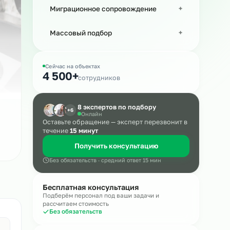
Рабочий персонал
Миграционное сопровождение
а
Массовый подбор
Сейчас на объектах
ла.
4 500+
сотрудников
8 экспертов по подбору
+6
Онлайн
Оставьте обращение — эксперт пере
течение
15 минут
Получить консультацию
Без обязательств · средний ответ 15 мин