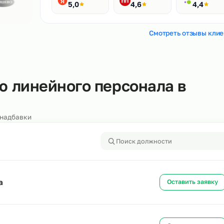
Рейтинги
400+ отзывов
Яндекс
HH.ru
5,0
4,6
Смотреть
ению линейного персонала 
алоги и надбавки