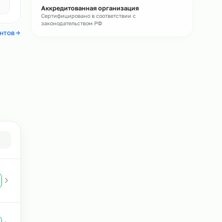
Бесплатная консультация
Подберём персонал под ваши задачи и
рассчитаем стоимость
Без обязательств
Авито
4,4
Аккредитованная организация
Сертифицировано в соответствии с
законодательством РФ
 отзывы клиентов
в