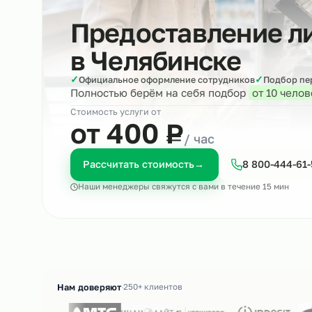
Предоставление
в
Челябинске
✓
✓
Официальное оформление сотрудников
Под
Полностью берём на себя подбор
от 10
Стоимость услуги от
₽
от 400
Р
/ час
Рассчитать стоимость
→
8 800-4
Наши менеджеры свяжутся с вами в течение 15 м