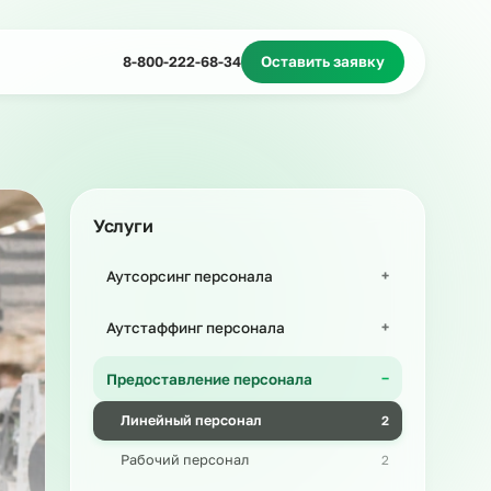
Миграционное сопровождение
Массовый подбор
8-800-222-68-34
Оставить з
Услуги
Аутсорсинг персонала
Аутстаффинг персонала
Предоставление персонала
Линейный персонал