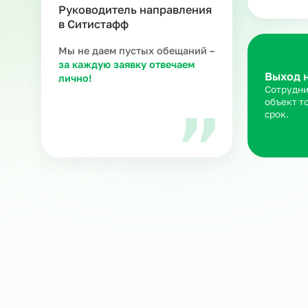
З
Ра
ка
ню
Мария В.
Руководитель направления
в Ситистафф
Мы не даем пустых обещаний –
за каждую заявку отвечаем
Вы
лично!
Со
об
ср