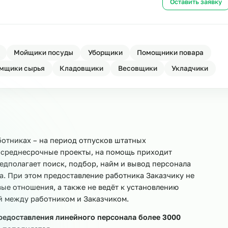
сонала
Ост
ала
Ост
овщики
Мойщики посуды
Уборщики
Помощники 
Приёмщики сырья
Кладовщики
Весовщики
Ук