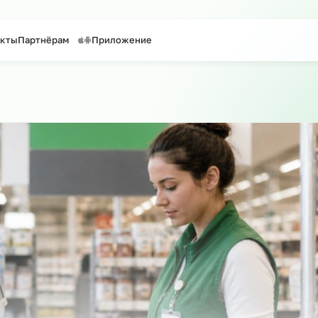
таффинг персонала
Предоставление персонала
Контакты
Партнёрам
Приложение
 сайту
о