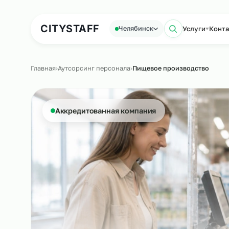
Аутсорсинг персонала
Аутс
CITY
STAFF
Услуги
Челябинск
Поиск по
Главная
›
Аутсорсинг персонала
›
Пищевое производств
Аккредитованная компания