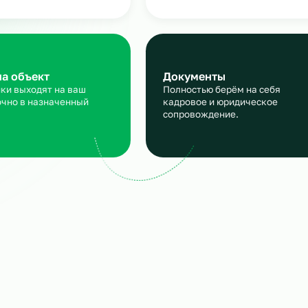
линейного персонала
аявка
Подбор и пров
сскажите, кто вам нужен и
Мы находим нужн
кие сроки, мы учтем все
и проверяем их
ансы
профессиональны
ход на объект
Документы
трудники выходят на ваш
Полностью берём 
ъект точно в назначенный
кадровое и юрид
ок.
сопровождение.