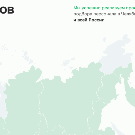
ктов
Мы успешно ре
подбора персон
и всей России