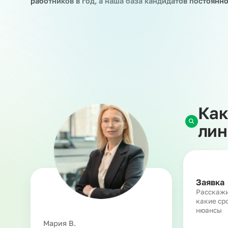
Когда у вас возникает потребность во времен
сотрудников, сезонные работы, различные кра
услуга предоставления линейного персонала. 
на краткосрочные и долгосрочные проекты зак
изменяет и не прекращает наши с работником 
трудовых или гражданско-правовых правоотн
На сегодняшний день мы выводим в рамках ус
работников в год, а наша база кандидатов пос