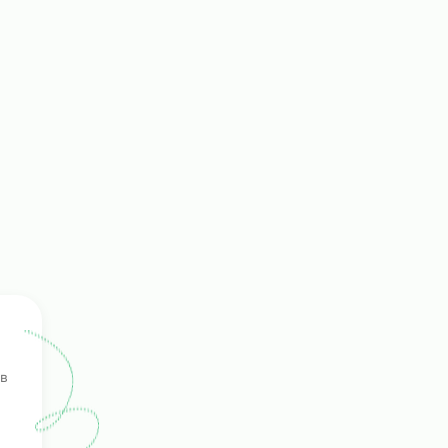
ала
 не
ение