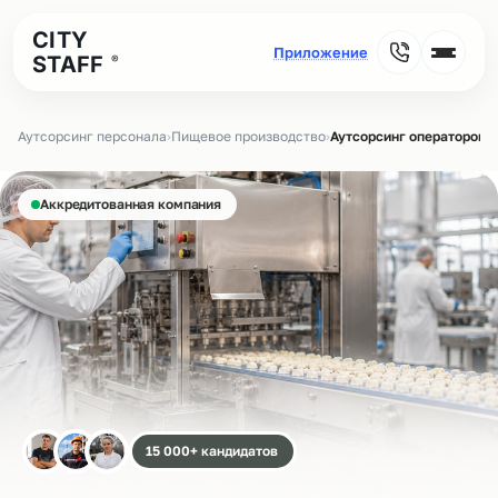
CITY
STAFF
®
Аутсорсинг персонала
›
Пищевое производство
›
Аутсорсинг операторов 
Аккредитованная компания
15 000+ кандидатов