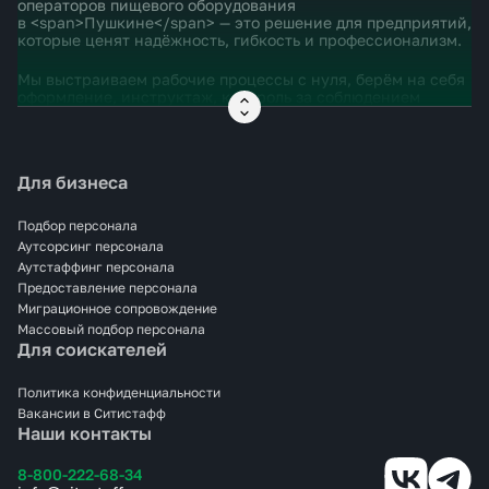
операторов пищевого оборудования
в <span>Пушкине</span> — это решение для предприятий,
которые ценят надёжность, гибкость и профессионализм.
Мы выстраиваем рабочие процессы с нуля, берём на себя
оформление, инструктаж, контроль за соблюдением
санитарных норм, вывод на смену и ротацию. Операторы
Ситистафф умеют работать с различным оборудованием —
от фасовочных и упаковочных линий до автоматических
дозаторов и стерилизаторов.
Для бизнеса
Сотрудничество с нами — это чёткий результат без
кадровой головной боли. Аутсорсинг операторов пищевого
Подбор персонала
оборудования в <span>Пушкине</span> — это
Аутсорсинг персонала
стабильность, экономия и уверенность в персонале.
Аутстаффинг персонала
Предоставление персонала
Миграционное сопровождение
Массовый подбор персонала
Для соискателей
Политика конфиденциальности
Вакансии в Ситистафф
Наши контакты
8-800-222-68-34