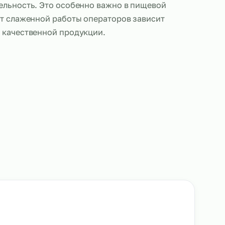
операторов пищевого оборудования позволяет то
ься под потребности производства. В периоды ро
 быстро выводим дополнительных сотрудников, ч
роизводительность. Это особенно важно в пищев
сти, где от слаженной работы операторов завис
ный выпуск качественной продукции.