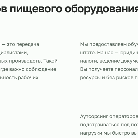
оров пищевого оборудо
вания — это передача
Мы предост
е специалистами,
штате. На н
пищевых производств. Такой
налоги, вед
ятий, где важно соблюдение
Вы получает
стабильность рабочих
ресурсы и б