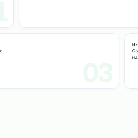
т
м персонал
Подбор и проверка кандидатов
учтем
Мы находим нужных кандидатов и п
профессиональные навыки.
01
ическое