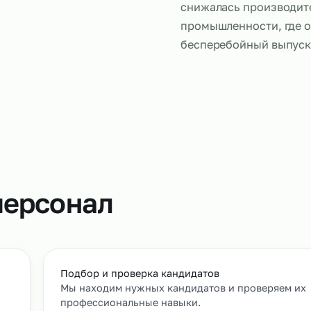
ия
Аутсорсинг 
подстраиват
нагрузки мы
снижалась п
промышленно
бесперебой