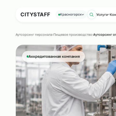
Аутсорсинг персонала
Аутс
CITY
STAFF
Услу
Красногорск
Поиск 
Аутсорсинг персонала
›
Пищевое производство
›
Аутсо
Аккредитованная компания