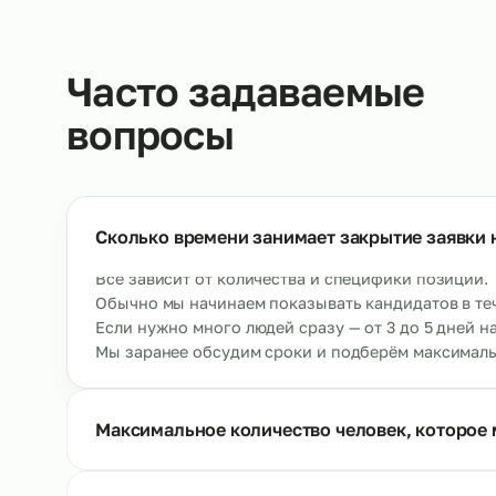
Кондитеры
Ау
→
От 500 р/ч
О
Ещё позиции
Часто задаваемые