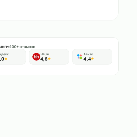
★
Рейтинги
400+ отзывов
Яндекс
HH.ru
Авито
5,0
4,6
4,4
★
★
★