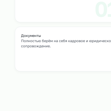
Выход сотрудников на объек
+
Как мы подбирае
Заявка и уточнение деталей
Расскажите, кто вам нужен и какие сроки, мы 
все нюансы.
Документы
Полностью берём на себя кадровое и юрид