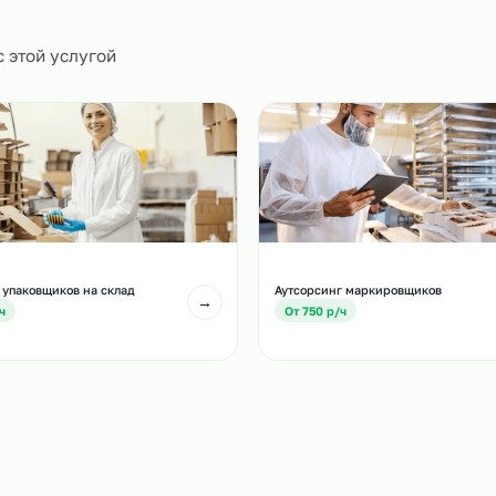
0
и
есте с этой услугой