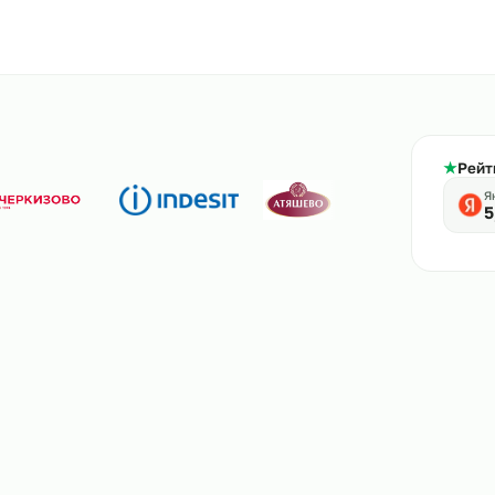
800-444-61-56
тв