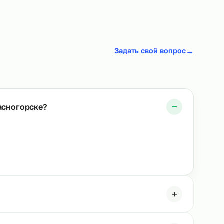
овщиков
Аутсорсинг операторов линии
→
От 480 р/ч