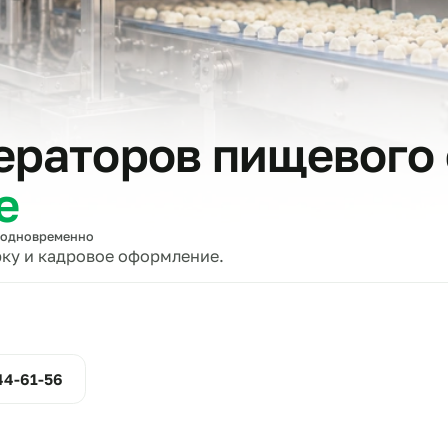
тов
операторов пищев
ске
вщиков одновременно
проверку и кадровое оформление.
ние