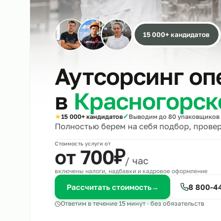
15 000+ кандида
Аутсорсинг 
в
Красногор
★
✓
15 000+ кандидатов
Выводим до 80 упако
Полностью берем на себя подбор, 
Стоимость услуги от
₽
от 700
/ час
включены налоги, надбавки и кадровое оформле