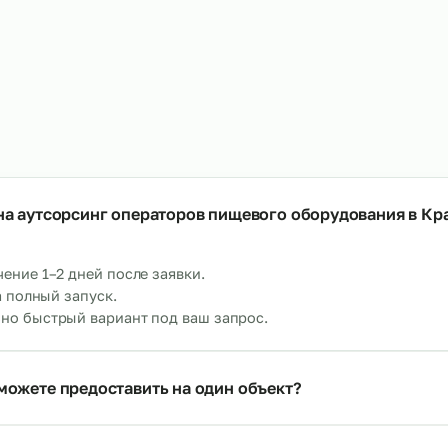
тсорсинг упаковщиков на склад
Аутсорсинг маркир
→
т 480 р/ч
От 750 р/ч