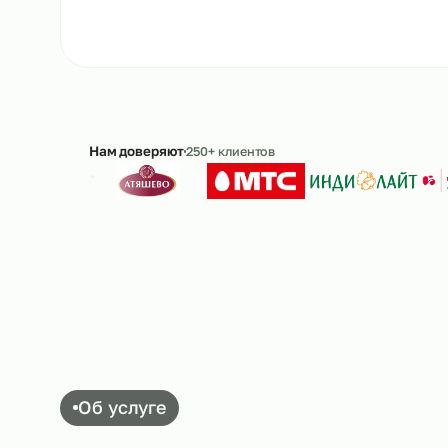
Рассчитать стоимость
→
8 
Ответим в течение 15 минут · без обязательс
Нам доверяют
250+ клиентов