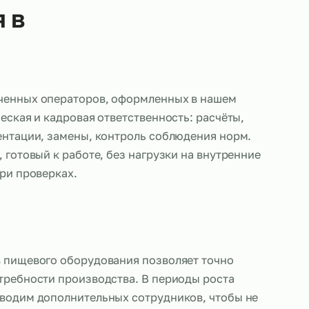
вания в
авляем обученных операторов, оформленных в н
ас — юридическая и кадровая ответственность: рас
ение документации, замены, контроль соблюдения
е персонал, готовый к работе, без нагрузки на вн
ез рисков при проверках.