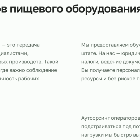
оров пищевого оборудо
вания — это передача
Мы предост
е специалистами,
штате. На н
пищевых производств. Такой
налоги, вед
ятий, где важно соблюдение
Вы получает
стабильность рабочих
ресурсы и б