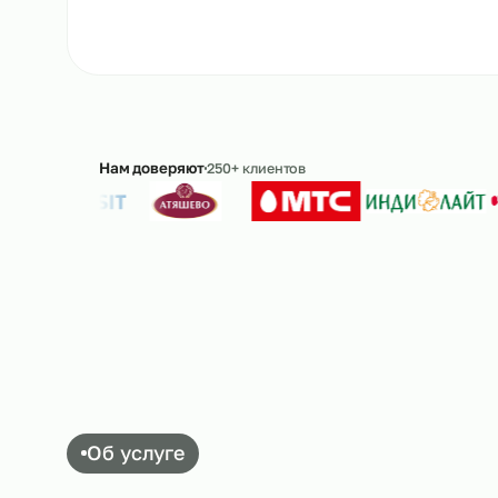
Рассчитать стоимость
→
8 
Ответим в течение 15 минут · без обязательс
Нам доверяют
250+ клиентов