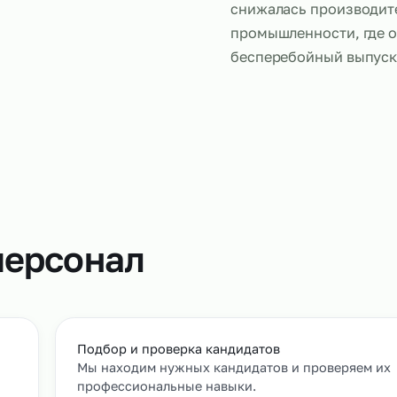
ия
Аутсорсинг 
подстраиват
нагрузки мы
снижалась п
промышленно
бесперебой