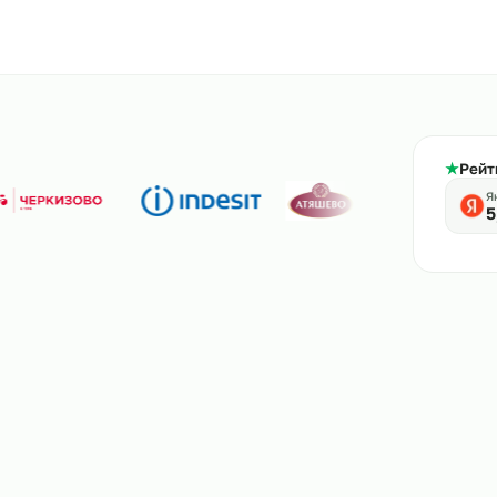
800-444-61-56
тв