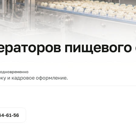
тов
операторов пищев
е
вщиков одновременно
проверку и кадровое оформление.
ние