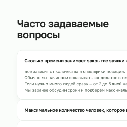
Кондитеры
Ау
→
От 500 р/ч
О
Ещё позиции
Часто задаваемые