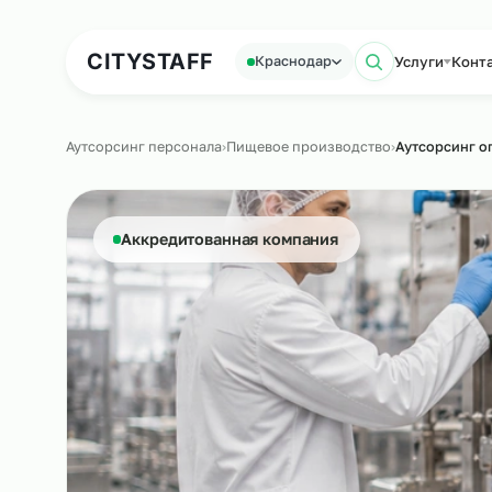
Аутсорсинг персонала
Аутс
CITY
STAFF
Услуг
Краснодар
Поиск п
Аутсорсинг персонала
›
Пищевое производство
›
Аутсо
Аккредитованная компания