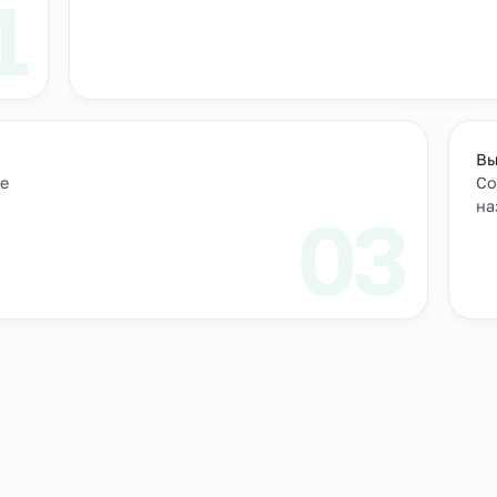
т
м персонал
Подбор и проверка кандидатов
учтем
Мы находим нужных кандидатов и п
профессиональные навыки.
01
ическое