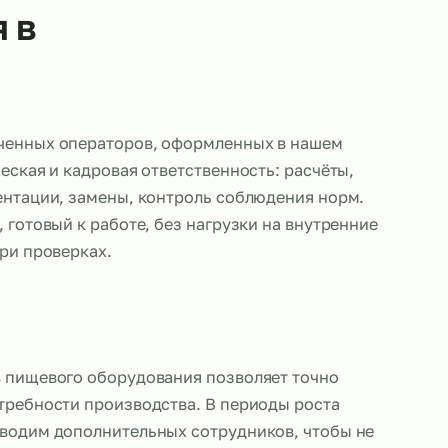
вания в
авляем обученных операторов, оформленных в н
ас — юридическая и кадровая ответственность: рас
ение документации, замены, контроль соблюдения
е персонал, готовый к работе, без нагрузки на вн
ез рисков при проверках.