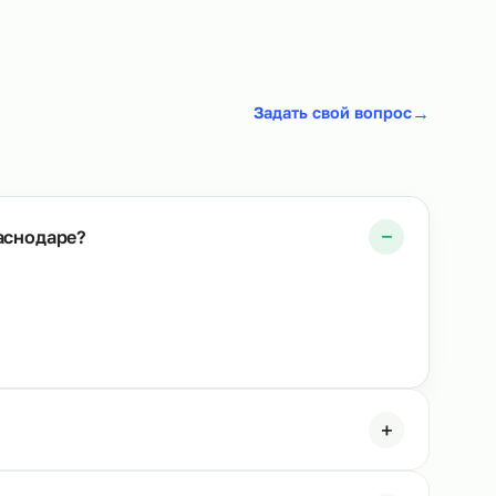
овщиков
Аутсорсинг операторов линии
→
От 480 р/ч