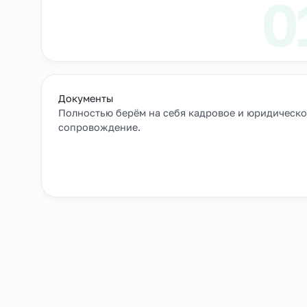
Выход сотрудников на объек
+
Как мы подбирае
Заявка и уточнение деталей
Расскажите, кто вам нужен и какие сроки, мы 
все нюансы.
Документы
Полностью берём на себя кадровое и юрид