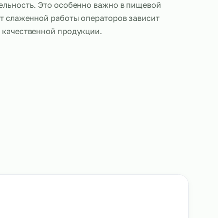
операторов пищевого оборудования позволяет то
ься под потребности производства. В периоды ро
 быстро выводим дополнительных сотрудников, ч
роизводительность. Это особенно важно в пищев
сти, где от слаженной работы операторов завис
ный выпуск качественной продукции.