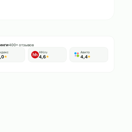
★
Рейтинги
400+ отзывов
Яндекс
HH.ru
Авито
5,0
4,6
4,4
★
★
★