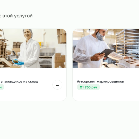
0
и
есте с этой услугой