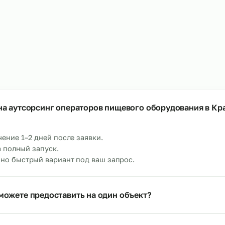
тсорсинг упаковщиков на склад
Аутсорсинг маркир
→
т 480 р/ч
От 750 р/ч