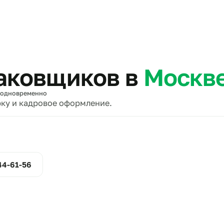
тов
упаковщиков в
Мо
вщиков одновременно
проверку и кадровое оформление.
ние
800-444-61-56