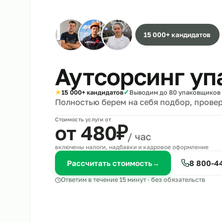
15 000+ кандида
Аутсорсинг 
★
✓
15 000+ кандидатов
Выводим до 80 упако
Полностью берем на себя подбор, 
Стоимость услуги от
₽
от 480
/ час
включены налоги, надбавки и кадровое оформле
Рассчитать стоимость
→
8 