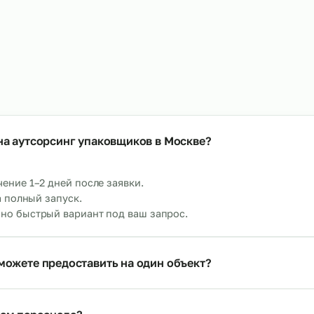
тсорсинг операторов пищевого
Аутсорсинг маркир
орудования
→
От 750 р/ч
т 700 р/ч