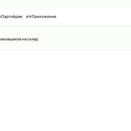
таффинг персонала
Предоставление персонала
онтакты
Партнёрам
Приложение
айту
синг упаковщиков на склад