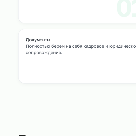
Выход сотрудников на объек
+
Как мы подбирае
Заявка и уточнение деталей
Расскажите, кто вам нужен и какие сроки, мы 
все нюансы.
Документы
Полностью берём на себя кадровое и юрид
сопровождение.