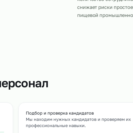
дстве
Аутсорсинг 
сменного пе
выпуска. В 
количество 
снижает рис
пищевой про