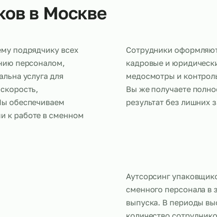
щиков в Москве
внешнему подрядчику всех
Сотрудники 
правлению персоналом,
кадровые и 
 актуальна услуга для
медосмотры 
сокая скорость,
Вы же полу
орм. Мы обеспечиваем
результат б
товыми к работе в сменном