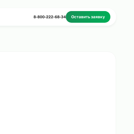
Миграционное сопровождение
Массовый подбор
8-800-222-68-34
Оставить з