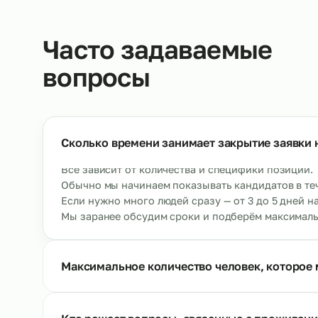
Ау
Кондитеры
об
→
От 500 р/ч
О
Ещё позиции
Часто задаваемые