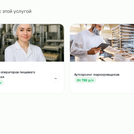
0
и
есте с этой услугой