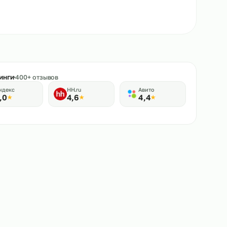
★
Рейтинги
400+ отзывов
Яндекс
HH.ru
Авито
5,0
4,6
4,4
★
★
★