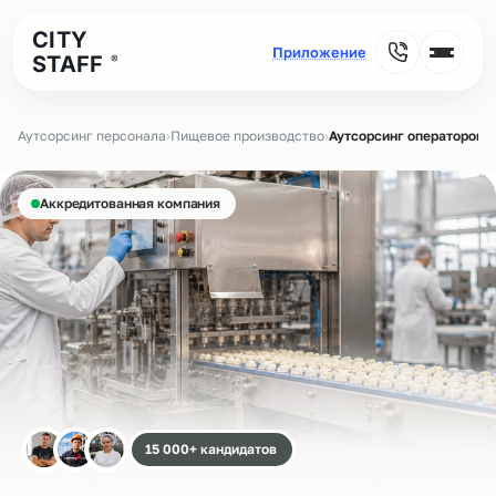
CITY
STAFF
®
Аутсорсинг персонала
›
Пищевое производство
›
Аутсорсинг операторов 
Аккредитованная компания
15 000+ кандидатов