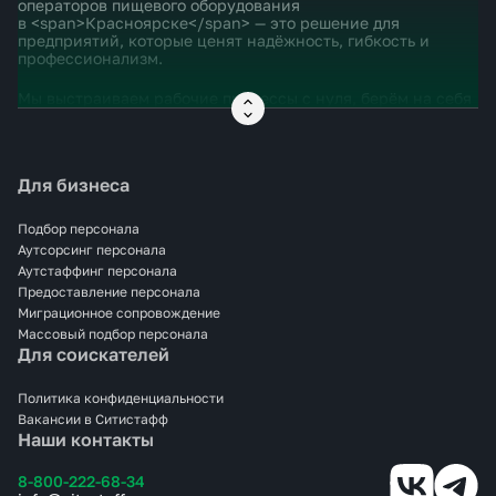
операторов пищевого оборудования
в <span>Красноярске</span> — это решение для
предприятий, которые ценят надёжность, гибкость и
профессионализм.
Мы выстраиваем рабочие процессы с нуля, берём на себя
оформление, инструктаж, контроль за соблюдением
санитарных норм, вывод на смену и ротацию. Операторы
Ситистафф умеют работать с различным оборудованием —
от фасовочных и упаковочных линий до автоматических
Для бизнеса
дозаторов и стерилизаторов.
Сотрудничество с нами — это чёткий результат без
Подбор персонала
кадровой головной боли. Аутсорсинг операторов пищевого
Аутсорсинг персонала
оборудования в <span>Красноярске</span> — это
Аутстаффинг персонала
стабильность, экономия и уверенность в персонале.
Предоставление персонала
Миграционное сопровождение
Массовый подбор персонала
Для соискателей
Политика конфиденциальности
Вакансии в Ситистафф
Наши контакты
8-800-222-68-34