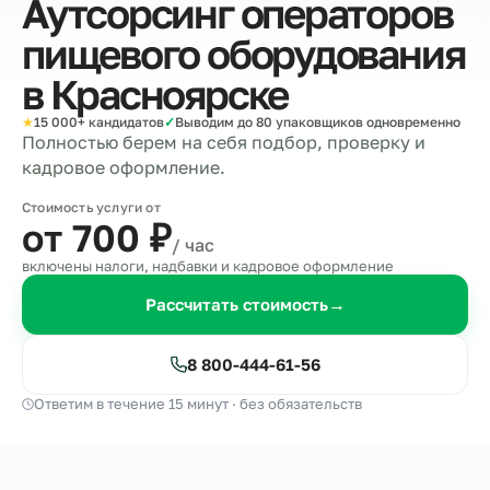
Аутсорсинг операторов
пищевого оборудования
в
Красноярске
★
15 000+ кандидатов
✓
Выводим до 80 упаковщиков одновременно
Полностью берем на себя подбор, проверку и
кадровое оформление.
Стоимость услуги от
от 700
₽
/ час
включены налоги, надбавки и кадровое оформление
Рассчитать стоимость
→
8 800-444-61-56
Ответим в течение 15 минут · без обязательств