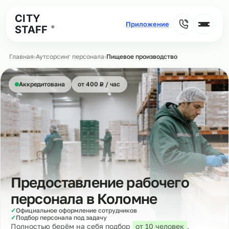
CITY
STAFF
®
Главная
›
Аутсорсинг персонала
›
Пищевое производство
₽
Аккредитована
от 400
Р
/ час
Предоставление рабочего
персонала в
Коломне
✓
Официальное оформление сотрудников
✓
Подбор персонала под задачу
Полностью берём на себя подбор
от 10 человек
,